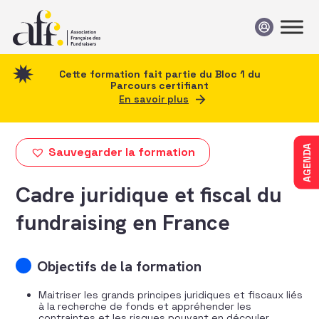
Passer au contenu
Cette formation fait partie du Bloc 1 du
Parcours certifiant
En savoir plus
AGENDA
Sauvegarder la formation
Cadre juridique et fiscal du
fundraising en France
Objectifs de la formation
Maitriser les grands principes juridiques et fiscaux liés
à la recherche de fonds et appréhender les
contraintes et les risques pouvant en découler.