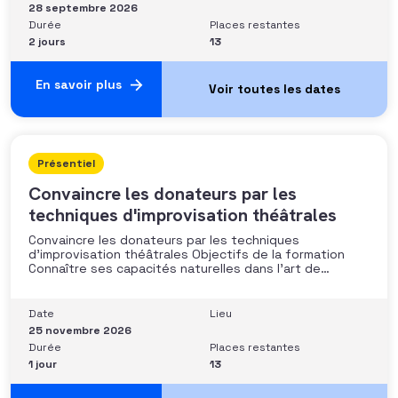
personnalisé et piloter le parcours
28 septembre 2026
Durée
Places restantes
2 jours
13
En savoir plus
Présentiel
Convaincre les donateurs par les
techniques d'improvisation théâtrales
Convaincre les donateurs par les techniques
d’improvisation théâtrales Objectifs de la formation
Connaître ses capacités naturelles dans l’art de
convaincre et d’influencer : apprendre quelle image
chacun dégage, quel est son degré de force de
conviction et sur quoi elle se fonde (mots, attitude, …),
Date
Lieu
quelle est sa situation de
25 novembre 2026
Durée
Places restantes
1 jour
13