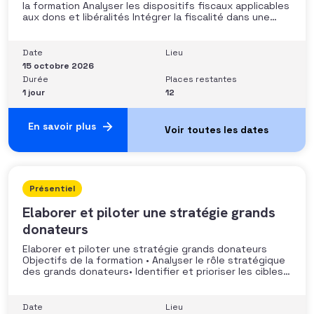
la formation Analyser les dispositifs fiscaux applicables
aux dons et libéralités Intégrer la fiscalité dans une
stratégie de développement Sécuriser les pratiques et
les discours auprès des donateurs Identifier les
situations nécessitant un arbitrage juridique
Date
Lieu
Compétences et aptitudes Comprendre les régimes
15 octobre 2026
Durée
Places restantes
1 jour
12
En savoir plus
Présentiel
Elaborer et piloter une stratégie grands
donateurs
Elaborer et piloter une stratégie grands donateurs
Objectifs de la formation • Analyser le rôle stratégique
des grands donateurs• Identifier et prioriser les cibles à
fort potentiel• Structurer une stratégie alignée avec
les moyens disponibles• Mobiliser la gouvernance et les
parties prenantes• Construire un argumentaire
Date
Lieu