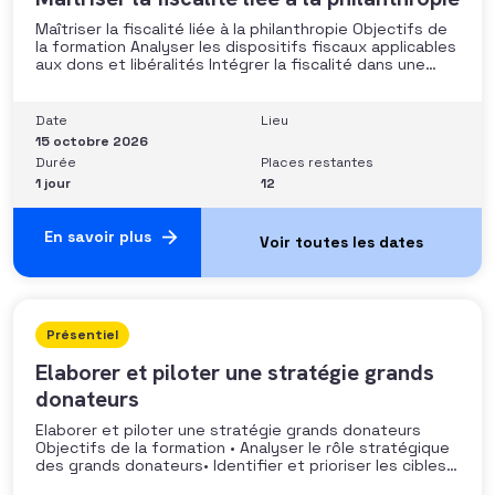
Maîtriser la fiscalité liée à la philanthropie Objectifs de
la formation Analyser les dispositifs fiscaux applicables
aux dons et libéralités Intégrer la fiscalité dans une
stratégie de développement Sécuriser les pratiques et
les discours auprès des donateurs Identifier les
situations nécessitant un arbitrage juridique
Date
Lieu
Compétences et aptitudes Comprendre les régimes
15 octobre 2026
Durée
Places restantes
1 jour
12
En savoir plus
Présentiel
Elaborer et piloter une stratégie grands
donateurs
Elaborer et piloter une stratégie grands donateurs
Objectifs de la formation • Analyser le rôle stratégique
des grands donateurs• Identifier et prioriser les cibles à
fort potentiel• Structurer une stratégie alignée avec