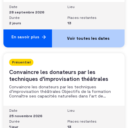
les moyens disponibles• Mobiliser la gouvernance et les
parties prenantes• Construire un argumentaire
Date
Lieu
personnalisé et piloter le parcours
28 septembre 2026
Durée
Places restantes
2 jours
13
En savoir plus
Présentiel
Convaincre les donateurs par les
techniques d'improvisation théâtrales
Convaincre les donateurs par les techniques
d’improvisation théâtrales Objectifs de la formation
Connaître ses capacités naturelles dans l’art de
convaincre et d’influencer : apprendre quelle image
chacun dégage, quel est son degré de force de
conviction et sur quoi elle se fonde (mots, attitude, …),
Date
Lieu
quelle est sa situation de
25 novembre 2026
Durée
Places restantes
1 jour
13