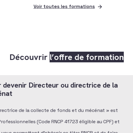
Voir toutes les formations
Découvrir
l’offre de formation
 devenir Directeur ou directrice de la
énat
directrice de la collecte de fonds et du mécénat » est
 Professionnelles (Code RNCP 41723 éligible au CPF) et
n vous permettant d’obtenir ce titre RNCP et de faire