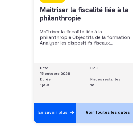
Maîtriser la fiscalité liée à la
philanthropie
Maîtriser la fiscalité liée à la
philanthropie Objectifs de la formation
Analyser les dispositifs fiscaux
applicables aux dons et libéralités
Intégrer la fiscalité dans une stratégie de
développement Sécuriser les pratiques
et les discours auprès des donateurs
Date
Lieu
Identifier les situations nécessitant un
15 octobre 2026
arbitrage juridique Compétences et
Durée
Places restantes
aptitudes Comprendre les régimes
1 jour
12
En savoir plus