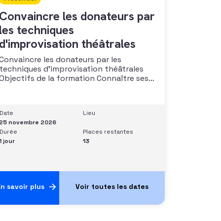
Convaincre les donateurs par
les techniques
d'improvisation théâtrales
Convaincre les donateurs par les
techniques d’improvisation théâtrales
Objectifs de la formation Connaître ses
capacités naturelles dans l’art de
convaincre et d’influencer : apprendre
quelle image chacun dégage, quel est
Date
Lieu
son degré de force de conviction et sur
25 novembre 2026
quoi elle se fonde (mots, attitude, …),
Durée
Places restantes
quelle est sa situation de
1 jour
13
n savoir plus