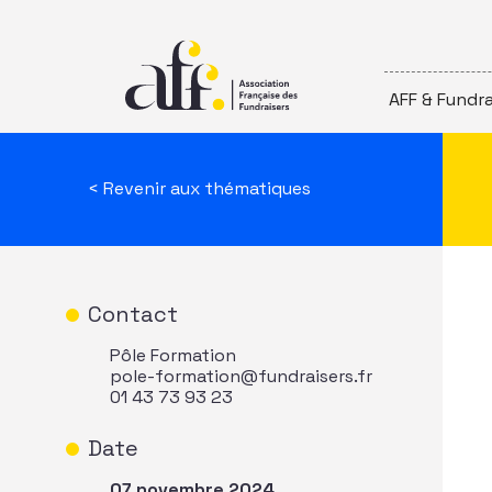
Passer au contenu
AFF & Fundra
< Revenir aux thématiques
Contact
Pôle Formation
pole-formation@fundraisers.fr
01 43 73 93 23
Date
07 novembre 2024