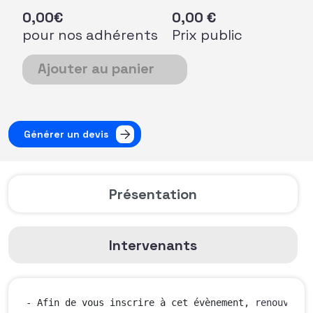
0,00
€
0,00
€
pour nos adhérents
Prix public
quantité de Webinaire : Comment transformer vos messa
Ajouter au panier
Générer un devis
Présentation
Intervenants
- Afin de vous inscrire à cet évènement, 
renouvelez