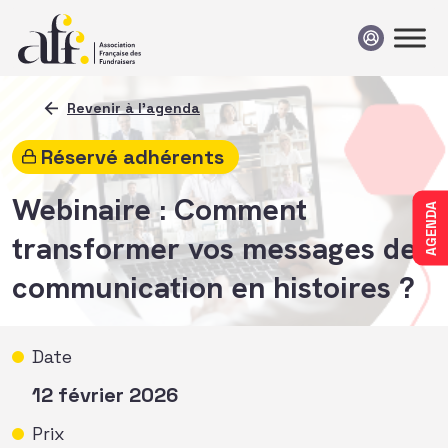
Passer au contenu
Revenir à l'agenda
Réservé adhérents
Webinaire : Comment
AGENDA
transformer vos messages de
communication en histoires ?
Date
12 février 2026
Prix