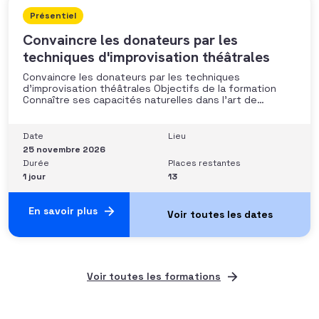
Présentiel
Convaincre les donateurs par les
techniques d'improvisation théâtrales
Convaincre les donateurs par les techniques
d’improvisation théâtrales Objectifs de la formation
Connaître ses capacités naturelles dans l’art de
convaincre et d’influencer : apprendre quelle image
chacun dégage, quel est son degré de force de
conviction et sur quoi elle se fonde (mots, attitude, …),
Date
Lieu
quelle est sa situation de
25 novembre 2026
Durée
Places restantes
1 jour
13
En savoir plus
Voir toutes les formations