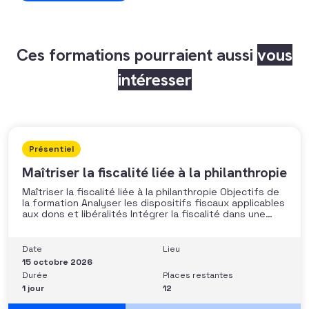
Ces formations pourraient aussi
vous
intéresser
Présentiel
Maîtriser la fiscalité liée à la philanthropie
Maîtriser la fiscalité liée à la philanthropie Objectifs de
la formation Analyser les dispositifs fiscaux applicables
aux dons et libéralités Intégrer la fiscalité dans une
stratégie de développement Sécuriser les pratiques et
les discours auprès des donateurs Identifier les
situations nécessitant un arbitrage juridique
Date
Lieu
Compétences et aptitudes Comprendre les régimes
15 octobre 2026
Durée
Places restantes
1 jour
12