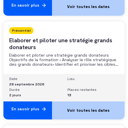
En savoir plus
Présentiel
Elaborer et piloter une stratégie grands
donateurs
Elaborer et piloter une stratégie grands donateurs
Objectifs de la formation • Analyser le rôle stratégique
des grands donateurs• Identifier et prioriser les cibles à
fort potentiel• Structurer une stratégie alignée avec
les moyens disponibles• Mobiliser la gouvernance et les
parties prenantes• Construire un argumentaire
Date
Lieu
personnalisé et piloter le parcours
28 septembre 2026
Durée
Places restantes
2 jours
13
En savoir plus