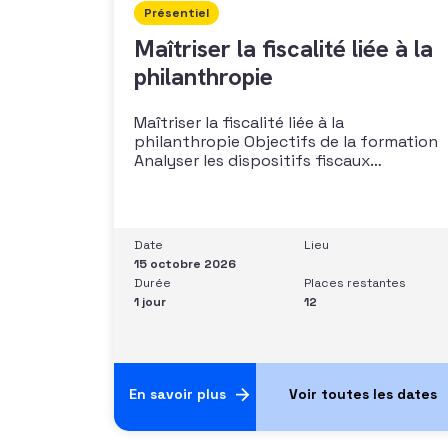
Présentiel
Maîtriser la fiscalité liée à la
philanthropie
Maîtriser la fiscalité liée à la
philanthropie Objectifs de la formation
Analyser les dispositifs fiscaux
applicables aux dons et libéralités
Intégrer la fiscalité dans une stratégie de
développement Sécuriser les pratiques
et les discours auprès des donateurs
Date
Lieu
Identifier les situations nécessitant un
15 octobre 2026
arbitrage juridique Compétences et
Durée
Places restantes
aptitudes Comprendre les régimes
1 jour
12
En savoir plus