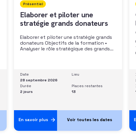
Présentiel
Elaborer et piloter une
stratégie grands donateurs
Elaborer et piloter une stratégie grands
donateurs Objectifs de la formation •
Analyser le rôle stratégique des grands
donateurs• Identifier et prioriser les
cibles à fort potentiel• Structurer une
stratégie alignée avec les moyens
disponibles• Mobiliser la gouvernance et
Date
Lieu
les parties prenantes• Construire un
28 septembre 2026
argumentaire personnalisé et piloter le
Durée
Places restantes
parcours
2 jours
13
En savoir plus
E