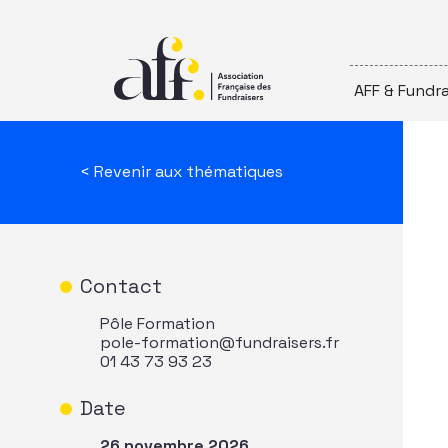
Passer au contenu
AFF & Fundra
< Revenir aux thématiques
Contact
Pôle Formation
pole-formation@fundraisers.fr
01 43 73 93 23
Date
26 novembre 2026