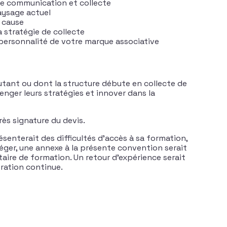
re communication et collecte
aysage actuel
e cause
a stratégie de collecte
 personnalité de votre marque associative
utant ou dont la structure débute en collecte de
nger leurs stratégies et innover dans la
rès signature du devis.
senterait des difficultés d’accès à sa formation,
éger, une annexe à la présente convention serait
taire de formation. Un retour d’expérience serait
oration continue.
s synergies au service de votre collecte