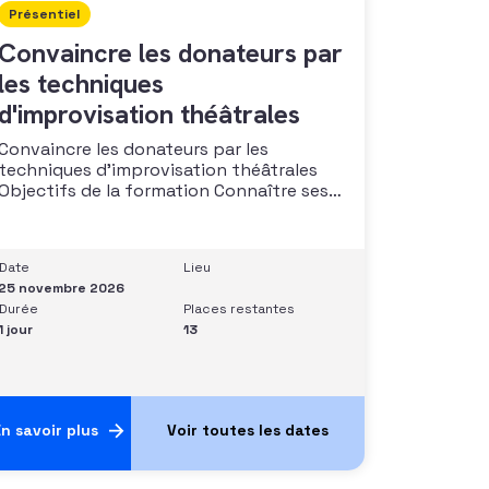
Présentiel
Convaincre les donateurs par
les techniques
d'improvisation théâtrales
Convaincre les donateurs par les
techniques d’improvisation théâtrales
Objectifs de la formation Connaître ses
capacités naturelles dans l’art de
convaincre et d’influencer : apprendre
quelle image chacun dégage, quel est
Date
Lieu
son degré de force de conviction et sur
25 novembre 2026
quoi elle se fonde (mots, attitude, …),
Durée
Places restantes
quelle est sa situation de
1 jour
13
n savoir plus