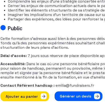
Comprendre les enjeux d’une stratégie concertée ent
Cerner les enjeux de communication actuels dans le p
Identifier les éléments structurants de sa stratégie d
Imaginer les implications d’un territoire de cause sur s
Partager des expériences, des idées pour renforcer la
Public
Cette formation s’adresse aussi bien à des personnes déb
fonds qu’à des personnes expérimentées souhaitant challe
structuration de leurs plans d’actions.
Délai d’accès:
7 jours sous réserve de place disponible ap
Accessibilité:
Dans le cas où une personne bénéficiaire pré
pour raison de handicap, permanent ou provisoire, même l
remplie et signée par la personne bénéficiaire et le presta
ensuite mentionné à la fin de la formation, en vue d’améli
Contact Référent handicap :
emilia@fundraisers.fr
quantité de Communication et fundraising - Développer de
Générer un devis
Ajouter au panier