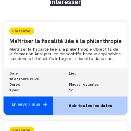
intéresser
Présentiel
Maîtriser la fiscalité liée à la philanthropie
Maîtriser la fiscalité liée à la philanthropie Objectifs de
la formation Analyser les dispositifs fiscaux applicables
aux dons et libéralités Intégrer la fiscalité dans une
stratégie de développement Sécuriser les pratiques et
les discours auprès des donateurs Identifier les
situations nécessitant un arbitrage juridique
Date
Lieu
Compétences et aptitudes Comprendre les régimes
15 octobre 2026
Durée
Places restantes
1 jour
12
En savoir plus
Présentiel