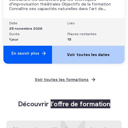
d’improvisation théâtrales Objectifs de la formation
Connaître ses capacités naturelles dans l’art de
convaincre et d’influencer : apprendre quelle image
chacun dégage, quel est son degré de force de
conviction et sur quoi elle se fonde (mots, attitude, …),
Date
Lieu
quelle est sa situation de
25 novembre 2026
Durée
Places restantes
1 jour
13
En savoir plus
Voir toutes les formations
Découvrir
l’offre de formation