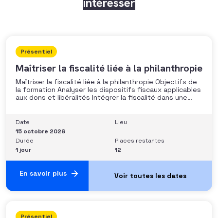
intéresser
Présentiel
Maîtriser la fiscalité liée à la philanthropie
Maîtriser la fiscalité liée à la philanthropie Objectifs de
la formation Analyser les dispositifs fiscaux applicables
aux dons et libéralités Intégrer la fiscalité dans une
stratégie de développement Sécuriser les pratiques et
les discours auprès des donateurs Identifier les
situations nécessitant un arbitrage juridique
Date
Lieu
Compétences et aptitudes Comprendre les régimes
15 octobre 2026
Durée
Places restantes
1 jour
12
En savoir plus
Présentiel