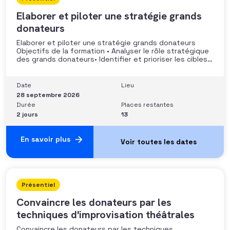
Elaborer et piloter une stratégie grands
donateurs
Elaborer et piloter une stratégie grands donateurs
Objectifs de la formation • Analyser le rôle stratégique
des grands donateurs• Identifier et prioriser les cibles à
fort potentiel• Structurer une stratégie alignée avec
les moyens disponibles• Mobiliser la gouvernance et les
parties prenantes• Construire un argumentaire
Date
Lieu
personnalisé et piloter le parcours
28 septembre 2026
Durée
Places restantes
2 jours
13
En savoir plus
Présentiel
Convaincre les donateurs par les
techniques d'improvisation théâtrales
Convaincre les donateurs par les techniques