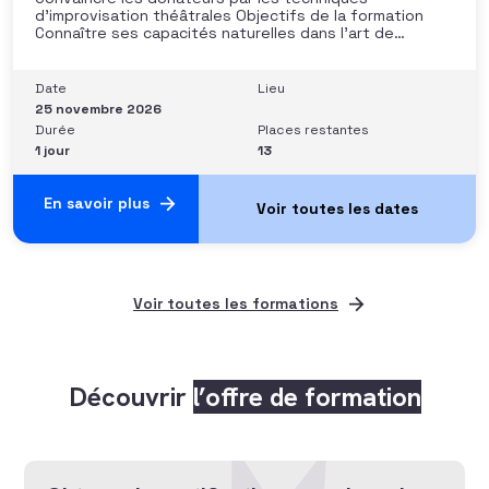
d’improvisation théâtrales Objectifs de la formation
Connaître ses capacités naturelles dans l’art de
convaincre et d’influencer : apprendre quelle image
chacun dégage, quel est son degré de force de
conviction et sur quoi elle se fonde (mots, attitude, …),
Date
Lieu
quelle est sa situation de
25 novembre 2026
Durée
Places restantes
1 jour
13
En savoir plus
Voir toutes les formations
Découvrir
l’offre de formation