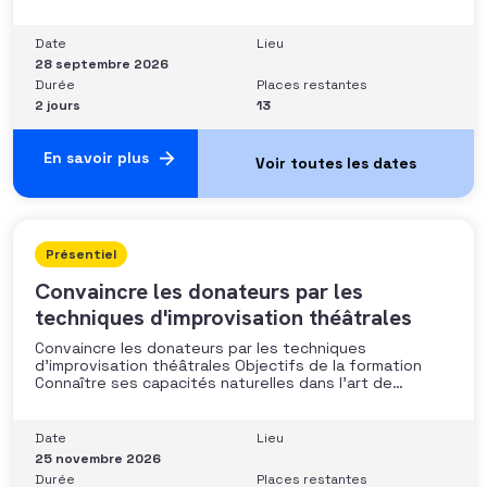
fort potentiel• Structurer une stratégie alignée avec
les moyens disponibles• Mobiliser la gouvernance et les
parties prenantes• Construire un argumentaire
Date
Lieu
personnalisé et piloter le parcours
28 septembre 2026
Durée
Places restantes
2 jours
13
En savoir plus
Présentiel
Convaincre les donateurs par les
techniques d'improvisation théâtrales
Convaincre les donateurs par les techniques
d’improvisation théâtrales Objectifs de la formation
Connaître ses capacités naturelles dans l’art de
convaincre et d’influencer : apprendre quelle image
chacun dégage, quel est son degré de force de
conviction et sur quoi elle se fonde (mots, attitude, …),
Date
Lieu
quelle est sa situation de
25 novembre 2026
Durée
Places restantes