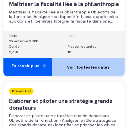
Maîtriser la fiscalité liée à la philanthropie
Maîtriser la fiscalité liée à la philanthropie Objectifs de
la formation Analyser les dispositifs fiscaux applicables
aux dons et libéralités Intégrer la fiscalité dans une
stratégie de développement Sécuriser les pratiques et
les discours auprès des donateurs Identifier les
situations nécessitant un arbitrage juridique
Date
Lieu
Compétences et aptitudes Comprendre les régimes
15 octobre 2026
Durée
Places restantes
1 jour
12
En savoir plus
Présentiel
Elaborer et piloter une stratégie grands
donateurs
Elaborer et piloter une stratégie grands donateurs
Objectifs de la formation • Analyser le rôle stratégique
des grands donateurs• Identifier et prioriser les cibles à