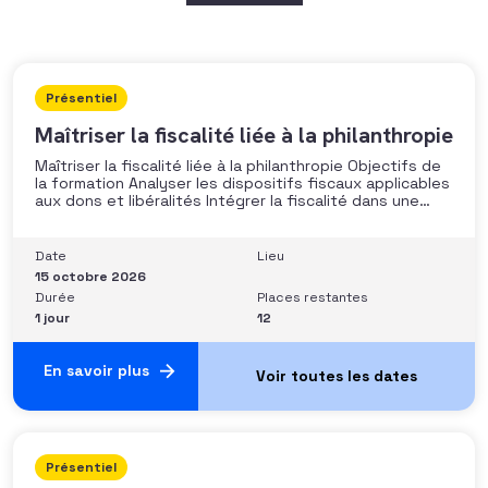
Présentiel
Maîtriser la fiscalité liée à la philanthropie
Maîtriser la fiscalité liée à la philanthropie Objectifs de
la formation Analyser les dispositifs fiscaux applicables
aux dons et libéralités Intégrer la fiscalité dans une
stratégie de développement Sécuriser les pratiques et
les discours auprès des donateurs Identifier les
situations nécessitant un arbitrage juridique
Date
Lieu
Compétences et aptitudes Comprendre les régimes
15 octobre 2026
Durée
Places restantes
1 jour
12
En savoir plus
Présentiel