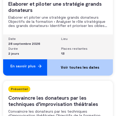
Elaborer et piloter une stratégie grands
donateurs
Elaborer et piloter une stratégie grands donateurs
Objectifs de la formation • Analyser le rôle stratégique
des grands donateurs• Identifier et prioriser les cibles à
fort potentiel• Structurer une stratégie alignée avec
les moyens disponibles• Mobiliser la gouvernance et les
parties prenantes• Construire un argumentaire
Date
Lieu
personnalisé et piloter le parcours
28 septembre 2026
Durée
Places restantes
2 jours
13
En savoir plus
Présentiel
Convaincre les donateurs par les
techniques d'improvisation théâtrales
Convaincre les donateurs par les techniques
d’improvisation théâtrales Objectifs de la formation