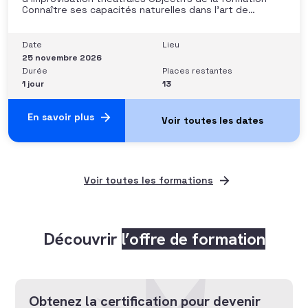
Connaître ses capacités naturelles dans l’art de
convaincre et d’influencer : apprendre quelle image
chacun dégage, quel est son degré de force de
conviction et sur quoi elle se fonde (mots, attitude, …),
Date
Lieu
quelle est sa situation de
25 novembre 2026
Durée
Places restantes
1 jour
13
En savoir plus
Voir toutes les formations
Découvrir
l’offre de formation
Obtenez la certification pour devenir