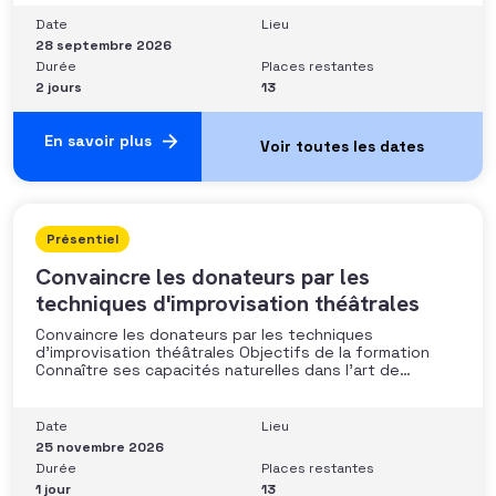
les moyens disponibles• Mobiliser la gouvernance et les
parties prenantes• Construire un argumentaire
Date
Lieu
personnalisé et piloter le parcours
28 septembre 2026
Durée
Places restantes
2 jours
13
En savoir plus
Présentiel
Convaincre les donateurs par les
techniques d'improvisation théâtrales
Convaincre les donateurs par les techniques
d’improvisation théâtrales Objectifs de la formation
Connaître ses capacités naturelles dans l’art de
convaincre et d’influencer : apprendre quelle image
chacun dégage, quel est son degré de force de
conviction et sur quoi elle se fonde (mots, attitude, …),
Date
Lieu
quelle est sa situation de
25 novembre 2026
Durée
Places restantes
1 jour
13