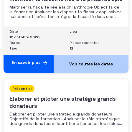
Maîtriser la fiscalité liée à la philanthropie Objectifs de
la formation Analyser les dispositifs fiscaux applicables
aux dons et libéralités Intégrer la fiscalité dans une
stratégie de développement Sécuriser les pratiques et
les discours auprès des donateurs Identifier les
situations nécessitant un arbitrage juridique
Date
Lieu
Compétences et aptitudes Comprendre les régimes
15 octobre 2026
Durée
Places restantes
1 jour
12
En savoir plus
Présentiel
Elaborer et piloter une stratégie grands
donateurs
Elaborer et piloter une stratégie grands donateurs
Objectifs de la formation • Analyser le rôle stratégique
des grands donateurs• Identifier et prioriser les cibles à
fort potentiel• Structurer une stratégie alignée avec