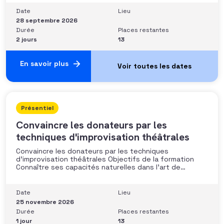
les moyens disponibles• Mobiliser la gouvernance et les
parties prenantes• Construire un argumentaire
Date
Lieu
personnalisé et piloter le parcours
28 septembre 2026
Durée
Places restantes
2 jours
13
En savoir plus
Présentiel
Convaincre les donateurs par les
techniques d'improvisation théâtrales
Convaincre les donateurs par les techniques
d’improvisation théâtrales Objectifs de la formation
Connaître ses capacités naturelles dans l’art de
convaincre et d’influencer : apprendre quelle image
chacun dégage, quel est son degré de force de
conviction et sur quoi elle se fonde (mots, attitude, …),
Date
Lieu
quelle est sa situation de
25 novembre 2026
Durée
Places restantes
1 jour
13