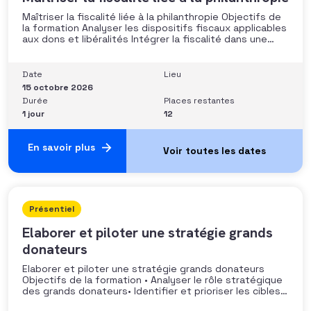
Maîtriser la fiscalité liée à la philanthropie Objectifs de
la formation Analyser les dispositifs fiscaux applicables
aux dons et libéralités Intégrer la fiscalité dans une
stratégie de développement Sécuriser les pratiques et
les discours auprès des donateurs Identifier les
situations nécessitant un arbitrage juridique
Date
Lieu
Compétences et aptitudes Comprendre les régimes
15 octobre 2026
Durée
Places restantes
1 jour
12
En savoir plus
Présentiel
Elaborer et piloter une stratégie grands
donateurs
Elaborer et piloter une stratégie grands donateurs
Objectifs de la formation • Analyser le rôle stratégique
des grands donateurs• Identifier et prioriser les cibles à
fort potentiel• Structurer une stratégie alignée avec