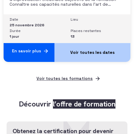
Connaître ses capacités naturelles dans l’art de
convaincre et d’influencer : apprendre quelle image
chacun dégage, quel est son degré de force de
conviction et sur quoi elle se fonde (mots, attitude, …),
Date
Lieu
quelle est sa situation de
25 novembre 2026
Durée
Places restantes
1 jour
13
En savoir plus
Voir toutes les formations
Découvrir
l’offre de formation
Obtenez la certification pour devenir