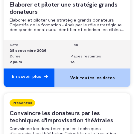
Elaborer et piloter une stratégie grands
donateurs
Elaborer et piloter une stratégie grands donateurs
Objectifs de la formation • Analyser le rôle stratégique
des grands donateurs• Identifier et prioriser les cibles à
fort potentiel• Structurer une stratégie alignée avec
les moyens disponibles• Mobiliser la gouvernance et les
parties prenantes• Construire un argumentaire
Date
Lieu
personnalisé et piloter le parcours
28 septembre 2026
Durée
Places restantes
2 jours
13
En savoir plus
Présentiel
Convaincre les donateurs par les
techniques d'improvisation théâtrales
Convaincre les donateurs par les techniques
d’improvisation théâtrales Objectifs de la formation