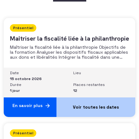
Présentiel
Maîtriser la fiscalité liée à la philanthropie
Maîtriser la fiscalité liée à la philanthropie Objectifs de
la formation Analyser les dispositifs fiscaux applicables
aux dons et libéralités Intégrer la fiscalité dans une
stratégie de développement Sécuriser les pratiques et
les discours auprès des donateurs Identifier les
situations nécessitant un arbitrage juridique
Date
Lieu
Compétences et aptitudes Comprendre les régimes
15 octobre 2026
Durée
Places restantes
1 jour
12
En savoir plus
Présentiel