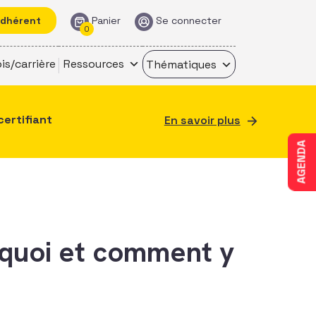
adhérent
Panier
Se connecter
0
is/carrière
Ressources
Thématiques
certifiant
En savoir plus
AGENDA
urquoi et comment y