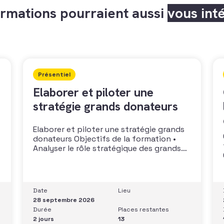
rmations pourraient aussi
vous int
Présentiel
Elaborer et piloter une
stratégie grands donateurs
Elaborer et piloter une stratégie grands
donateurs Objectifs de la formation •
Analyser le rôle stratégique des grands
donateurs• Identifier et prioriser les
cibles à fort potentiel• Structurer une
stratégie alignée avec les moyens
disponibles• Mobiliser la gouvernance et
Date
Lieu
les parties prenantes• Construire un
28 septembre 2026
argumentaire personnalisé et piloter le
Durée
Places restantes
parcours
2 jours
13