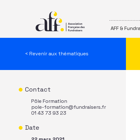
Passer au contenu
AFF & Fundra
< Revenir aux thématiques
Contact
Pôle Formation
pole-formation@fundraisers.fr
01 43 73 93 23
Date
22 mars 2021