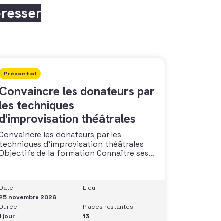
éresser
Présentiel
Convaincre les donateurs par
les techniques
d'improvisation théâtrales
Convaincre les donateurs par les
techniques d’improvisation théâtrales
Objectifs de la formation Connaître ses
capacités naturelles dans l’art de
convaincre et d’influencer : apprendre
quelle image chacun dégage, quel est
Date
Lieu
son degré de force de conviction et sur
25 novembre 2026
quoi elle se fonde (mots, attitude, …),
Durée
Places restantes
quelle est sa situation de
1 jour
13