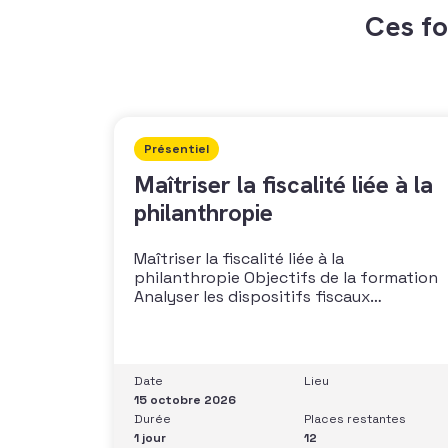
Ces fo
Présentiel
Maîtriser la fiscalité liée à la
philanthropie
Maîtriser la fiscalité liée à la
philanthropie Objectifs de la formation
Analyser les dispositifs fiscaux
applicables aux dons et libéralités
Intégrer la fiscalité dans une stratégie de
développement Sécuriser les pratiques
et les discours auprès des donateurs
Date
Lieu
Identifier les situations nécessitant un
15 octobre 2026
arbitrage juridique Compétences et
Durée
Places restantes
aptitudes Comprendre les régimes
1 jour
12