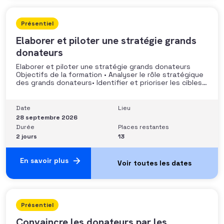
Présentiel
Elaborer et piloter une stratégie grands
donateurs
Elaborer et piloter une stratégie grands donateurs
Objectifs de la formation • Analyser le rôle stratégique
des grands donateurs• Identifier et prioriser les cibles à
fort potentiel• Structurer une stratégie alignée avec
les moyens disponibles• Mobiliser la gouvernance et les
parties prenantes• Construire un argumentaire
Date
Lieu
personnalisé et piloter le parcours
28 septembre 2026
Durée
Places restantes
2 jours
13
En savoir plus
Présentiel
Convaincre les donateurs par les