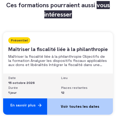
Ces formations pourraient aussi
vous
intéresser
Présentiel
Maîtriser la fiscalité liée à la philanthropie
Maîtriser la fiscalité liée à la philanthropie Objectifs de
la formation Analyser les dispositifs fiscaux applicables
aux dons et libéralités Intégrer la fiscalité dans une
stratégie de développement Sécuriser les pratiques et
les discours auprès des donateurs Identifier les
situations nécessitant un arbitrage juridique
Date
Lieu
Compétences et aptitudes Comprendre les régimes
15 octobre 2026
Durée
Places restantes
1 jour
12
En savoir plus