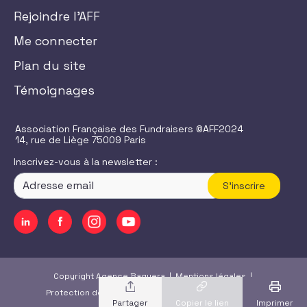
Rejoindre l'AFF
Me connecter
Plan du site
Témoignages
Association Française des Fundraisers ©AFF2024
14, rue de Liège 75009 Paris
Inscrivez-vous à la newsletter :
S'inscrire
Copyright Agence Baguera |
Mentions légales
|
Protection des données
|
CGU
/
CGV
|
Accessibilité
Copier le lien
Imprimer
Partager