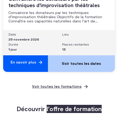
techniques d'improvisation théâtrales
Convaincre les donateurs par les techniques
d’improvisation théâtrales Objectifs de la formation
Connaître ses capacités naturelles dans l’art de
convaincre et d’influencer : apprendre quelle image
chacun dégage, quel est son degré de force de
conviction et sur quoi elle se fonde (mots, attitude, …),
Date
Lieu
quelle est sa situation de
25 novembre 2026
Durée
Places restantes
1 jour
13
En savoir plus
Voir toutes les formations
Découvrir
l’offre de formation