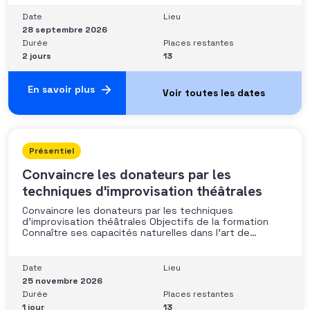
les moyens disponibles• Mobiliser la gouvernance et les
parties prenantes• Construire un argumentaire
Date
Lieu
personnalisé et piloter le parcours
28 septembre 2026
Durée
Places restantes
2 jours
13
En savoir plus
Présentiel
Convaincre les donateurs par les
techniques d'improvisation théâtrales
Convaincre les donateurs par les techniques
d’improvisation théâtrales Objectifs de la formation
Connaître ses capacités naturelles dans l’art de
convaincre et d’influencer : apprendre quelle image
chacun dégage, quel est son degré de force de
conviction et sur quoi elle se fonde (mots, attitude, …),
Date
Lieu
quelle est sa situation de
25 novembre 2026
Durée
Places restantes
1 jour
13