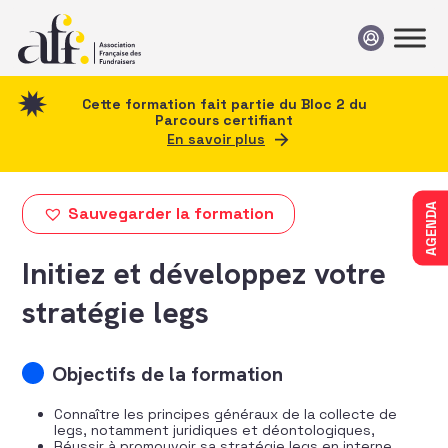
Passer au contenu
Cette formation fait partie du Bloc 2 du
Parcours certifiant
En savoir plus
AGENDA
Sauvegarder la formation
Initiez et développez votre
stratégie legs
Objectifs de la formation
Connaître les principes généraux de la collecte de
legs, notamment juridiques et déontologiques,
Réussir à promouvoir sa stratégie legs en interne,