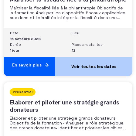
Maîtriser la fiscalité liée à la philanthropie Objectifs de
la formation Analyser les dispositifs fiscaux applicables
aux dons et libéralités Intégrer la fiscalité dans une
stratégie de développement Sécuriser les pratiques et
les discours auprès des donateurs Identifier les
situations nécessitant un arbitrage juridique
Date
Lieu
Compétences et aptitudes Comprendre les régimes
15 octobre 2026
Durée
Places restantes
1 jour
12
En savoir plus
Présentiel
Elaborer et piloter une stratégie grands
donateurs
Elaborer et piloter une stratégie grands donateurs
Objectifs de la formation • Analyser le rôle stratégique
des grands donateurs• Identifier et prioriser les cibles à
fort potentiel• Structurer une stratégie alignée avec