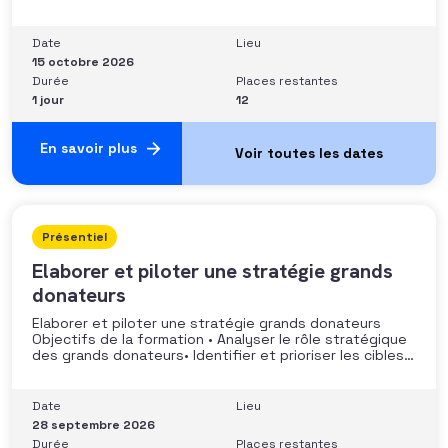
stratégie de développement Sécuriser les pratiques et
les discours auprès des donateurs Identifier les
situations nécessitant un arbitrage juridique
Date
Lieu
Compétences et aptitudes Comprendre les régimes
15 octobre 2026
Durée
Places restantes
1 jour
12
En savoir plus
Présentiel
Elaborer et piloter une stratégie grands
donateurs
Elaborer et piloter une stratégie grands donateurs
Objectifs de la formation • Analyser le rôle stratégique
des grands donateurs• Identifier et prioriser les cibles à
fort potentiel• Structurer une stratégie alignée avec
les moyens disponibles• Mobiliser la gouvernance et les
parties prenantes• Construire un argumentaire
Date
Lieu
personnalisé et piloter le parcours
28 septembre 2026
Durée
Places restantes