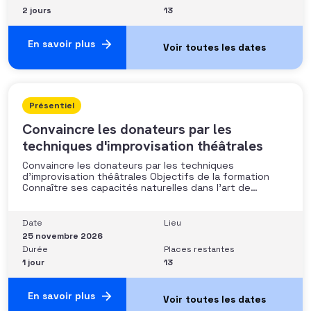
2 jours
13
En savoir plus
Présentiel
Convaincre les donateurs par les
techniques d'improvisation théâtrales
Convaincre les donateurs par les techniques
d’improvisation théâtrales Objectifs de la formation
Connaître ses capacités naturelles dans l’art de
convaincre et d’influencer : apprendre quelle image
chacun dégage, quel est son degré de force de
conviction et sur quoi elle se fonde (mots, attitude, …),
Date
Lieu
quelle est sa situation de
25 novembre 2026
Durée
Places restantes
1 jour
13
En savoir plus