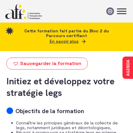
Passer au contenu
Cette formation fait partie du Bloc 2 du
Parcours certifiant
En savoir plus
AGENDA
Sauvegarder la formation
Initiez et développez votre
stratégie legs
Objectifs de la formation
Connaître les principes généraux de la collecte de
legs, notamment juridiques et déontologiques,
Réussir à promouvoir sa stratégie legs en interne,