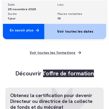
conviction et sur quoi elle se fonde (mots, attitude, …),
Date
Lieu
quelle est sa situation de
25 novembre 2026
Durée
Places restantes
1 jour
13
En savoir plus
Voir toutes les formations
Découvrir
l’offre de formation
Obtenez la certification pour devenir
Directeur ou directrice de la collecte
de fonds et du mécénat