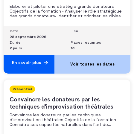
Elaborer et piloter une stratégie grands donateurs
Objectifs de la formation • Analyser le rôle stratégique
des grands donateurs• Identifier et prioriser les cibles à
fort potentiel• Structurer une stratégie alignée avec
les moyens disponibles• Mobiliser la gouvernance et les
parties prenantes• Construire un argumentaire
Date
Lieu
personnalisé et piloter le parcours
28 septembre 2026
Durée
Places restantes
2 jours
13
En savoir plus
Présentiel
Convaincre les donateurs par les
techniques d'improvisation théâtrales
Convaincre les donateurs par les techniques
d’improvisation théâtrales Objectifs de la formation
Connaître ses capacités naturelles dans l’art de
convaincre et d’influencer : apprendre quelle image
chacun dégage, quel est son degré de force de