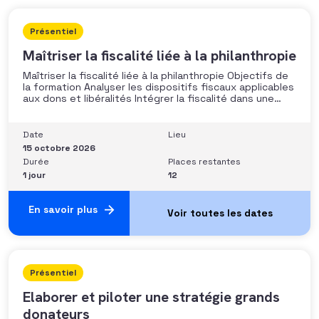
Présentiel
Maîtriser la fiscalité liée à la philanthropie
Maîtriser la fiscalité liée à la philanthropie Objectifs de
la formation Analyser les dispositifs fiscaux applicables
aux dons et libéralités Intégrer la fiscalité dans une
stratégie de développement Sécuriser les pratiques et
les discours auprès des donateurs Identifier les
situations nécessitant un arbitrage juridique
Date
Lieu
Compétences et aptitudes Comprendre les régimes
15 octobre 2026
Durée
Places restantes
1 jour
12
En savoir plus
Présentiel
Elaborer et piloter une stratégie grands
donateurs