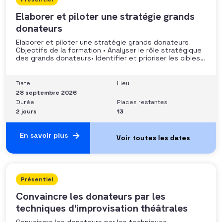
Elaborer et piloter une stratégie grands
donateurs
Elaborer et piloter une stratégie grands donateurs
Objectifs de la formation • Analyser le rôle stratégique
des grands donateurs• Identifier et prioriser les cibles à
fort potentiel• Structurer une stratégie alignée avec
les moyens disponibles• Mobiliser la gouvernance et les
parties prenantes• Construire un argumentaire
Date
Lieu
personnalisé et piloter le parcours
28 septembre 2026
Durée
Places restantes
2 jours
13
En savoir plus
Présentiel
Convaincre les donateurs par les
techniques d'improvisation théâtrales
Convaincre les donateurs par les techniques