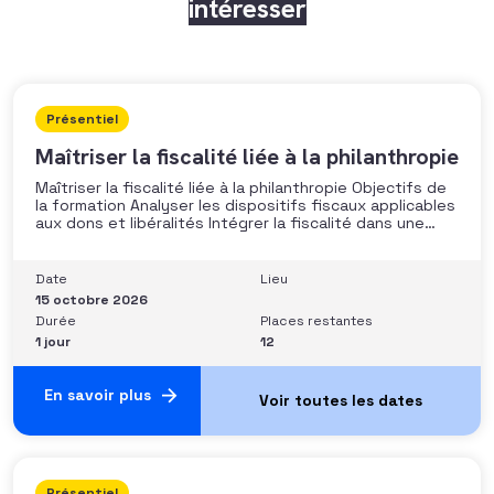
intéresser
Présentiel
Maîtriser la fiscalité liée à la philanthropie
Maîtriser la fiscalité liée à la philanthropie Objectifs de
la formation Analyser les dispositifs fiscaux applicables
aux dons et libéralités Intégrer la fiscalité dans une
stratégie de développement Sécuriser les pratiques et
les discours auprès des donateurs Identifier les
situations nécessitant un arbitrage juridique
Date
Lieu
Compétences et aptitudes Comprendre les régimes
15 octobre 2026
Durée
Places restantes
1 jour
12
En savoir plus
Présentiel