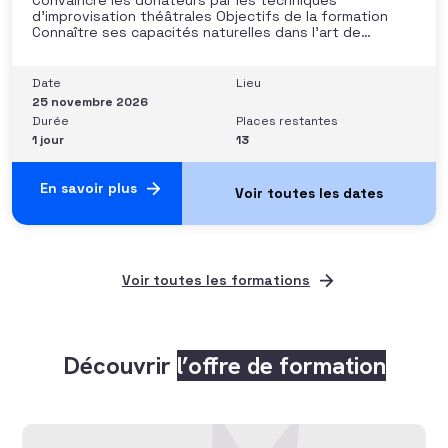
d’improvisation théâtrales Objectifs de la formation
Connaître ses capacités naturelles dans l’art de
convaincre et d’influencer : apprendre quelle image
chacun dégage, quel est son degré de force de
conviction et sur quoi elle se fonde (mots, attitude, …),
Date
Lieu
quelle est sa situation de
25 novembre 2026
Durée
Places restantes
1 jour
13
En savoir plus
Voir toutes les formations
Découvrir
l’offre de formation