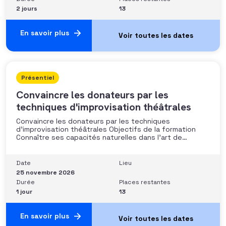
2 jours
13
En savoir plus
Présentiel
Convaincre les donateurs par les
techniques d'improvisation théâtrales
Convaincre les donateurs par les techniques
d’improvisation théâtrales Objectifs de la formation
Connaître ses capacités naturelles dans l’art de
convaincre et d’influencer : apprendre quelle image
chacun dégage, quel est son degré de force de
conviction et sur quoi elle se fonde (mots, attitude, …),
Date
Lieu
quelle est sa situation de
25 novembre 2026
Durée
Places restantes
1 jour
13
En savoir plus