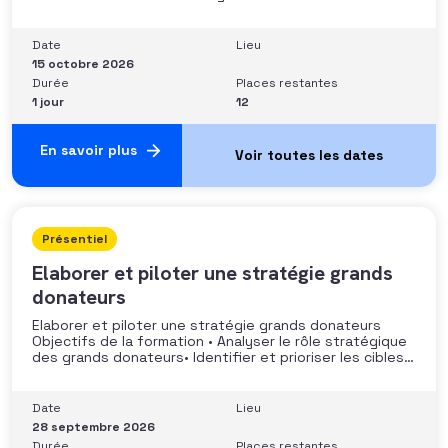
stratégie de développement Sécuriser les pratiques et
les discours auprès des donateurs Identifier les
situations nécessitant un arbitrage juridique
Date
Lieu
Compétences et aptitudes Comprendre les régimes
15 octobre 2026
Durée
Places restantes
1 jour
12
En savoir plus
Présentiel
Elaborer et piloter une stratégie grands
donateurs
Elaborer et piloter une stratégie grands donateurs
Objectifs de la formation • Analyser le rôle stratégique
des grands donateurs• Identifier et prioriser les cibles à
fort potentiel• Structurer une stratégie alignée avec
les moyens disponibles• Mobiliser la gouvernance et les
parties prenantes• Construire un argumentaire
Date
Lieu
personnalisé et piloter le parcours
28 septembre 2026
Durée
Places restantes