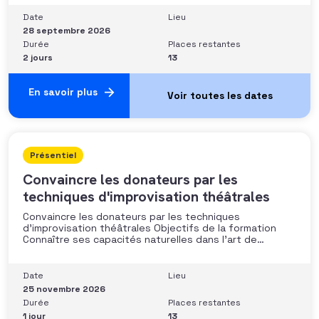
les moyens disponibles• Mobiliser la gouvernance et les
parties prenantes• Construire un argumentaire
Date
Lieu
personnalisé et piloter le parcours
28 septembre 2026
Durée
Places restantes
2 jours
13
En savoir plus
Présentiel
Convaincre les donateurs par les
techniques d'improvisation théâtrales
Convaincre les donateurs par les techniques
d’improvisation théâtrales Objectifs de la formation
Connaître ses capacités naturelles dans l’art de
convaincre et d’influencer : apprendre quelle image
chacun dégage, quel est son degré de force de
conviction et sur quoi elle se fonde (mots, attitude, …),
Date
Lieu
quelle est sa situation de
25 novembre 2026
Durée
Places restantes
1 jour
13