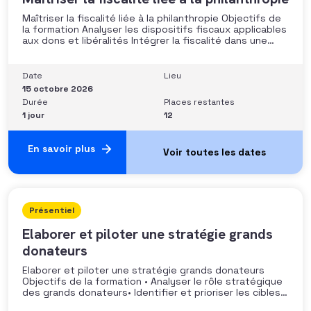
Maîtriser la fiscalité liée à la philanthropie Objectifs de
la formation Analyser les dispositifs fiscaux applicables
aux dons et libéralités Intégrer la fiscalité dans une
stratégie de développement Sécuriser les pratiques et
les discours auprès des donateurs Identifier les
situations nécessitant un arbitrage juridique
Date
Lieu
Compétences et aptitudes Comprendre les régimes
15 octobre 2026
Durée
Places restantes
1 jour
12
En savoir plus
Présentiel
Elaborer et piloter une stratégie grands
donateurs
Elaborer et piloter une stratégie grands donateurs
Objectifs de la formation • Analyser le rôle stratégique
des grands donateurs• Identifier et prioriser les cibles à
fort potentiel• Structurer une stratégie alignée avec