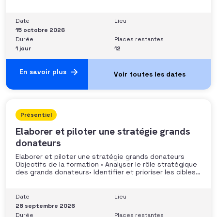
stratégie de développement Sécuriser les pratiques et
les discours auprès des donateurs Identifier les
situations nécessitant un arbitrage juridique
Date
Lieu
Compétences et aptitudes Comprendre les régimes
15 octobre 2026
Durée
Places restantes
1 jour
12
En savoir plus
Présentiel
Elaborer et piloter une stratégie grands
donateurs
Elaborer et piloter une stratégie grands donateurs
Objectifs de la formation • Analyser le rôle stratégique
des grands donateurs• Identifier et prioriser les cibles à
fort potentiel• Structurer une stratégie alignée avec
les moyens disponibles• Mobiliser la gouvernance et les
parties prenantes• Construire un argumentaire
Date
Lieu
personnalisé et piloter le parcours
28 septembre 2026
Durée
Places restantes