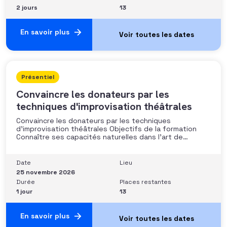
2 jours
13
En savoir plus
Présentiel
Convaincre les donateurs par les
techniques d'improvisation théâtrales
Convaincre les donateurs par les techniques
d’improvisation théâtrales Objectifs de la formation
Connaître ses capacités naturelles dans l’art de
convaincre et d’influencer : apprendre quelle image
chacun dégage, quel est son degré de force de
conviction et sur quoi elle se fonde (mots, attitude, …),
Date
Lieu
quelle est sa situation de
25 novembre 2026
Durée
Places restantes
1 jour
13
En savoir plus