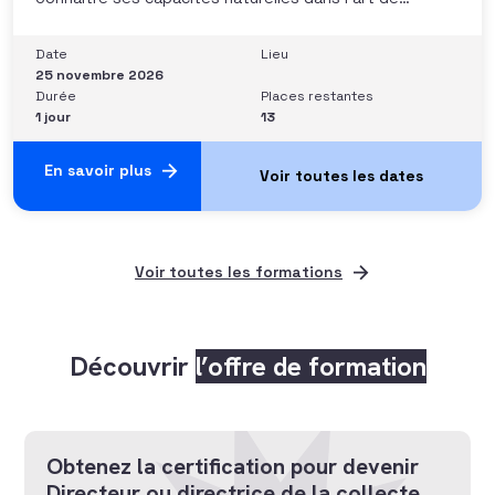
convaincre et d’influencer : apprendre quelle image
chacun dégage, quel est son degré de force de
conviction et sur quoi elle se fonde (mots, attitude, …),
Date
Lieu
quelle est sa situation de
25 novembre 2026
Durée
Places restantes
1 jour
13
En savoir plus
Voir toutes les formations
Découvrir
l’offre de formation
Obtenez la certification pour devenir
Directeur ou directrice de la collecte