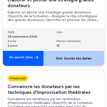
donateurs
Elaborer et piloter une stratégie grands donateurs
Objectifs de la formation • Analyser le rôle stratégique
des grands donateurs• Identifier et prioriser les cibles à
fort potentiel• Structurer une stratégie alignée avec
les moyens disponibles• Mobiliser la gouvernance et les
parties prenantes• Construire un argumentaire
Date
Lieu
personnalisé et piloter le parcours
28 septembre 2026
Durée
Places restantes
2 jours
13
En savoir plus
Présentiel
Convaincre les donateurs par les
techniques d'improvisation théâtrales
Convaincre les donateurs par les techniques
d’improvisation théâtrales Objectifs de la formation
Connaître ses capacités naturelles dans l’art de