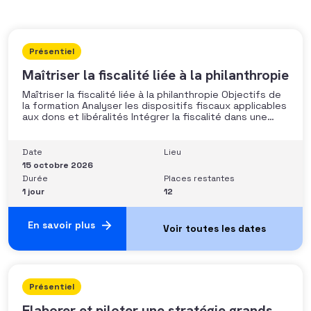
Présentiel
Maîtriser la fiscalité liée à la philanthropie
Maîtriser la fiscalité liée à la philanthropie Objectifs de
la formation Analyser les dispositifs fiscaux applicables
aux dons et libéralités Intégrer la fiscalité dans une
stratégie de développement Sécuriser les pratiques et
les discours auprès des donateurs Identifier les
situations nécessitant un arbitrage juridique
Date
Lieu
Compétences et aptitudes Comprendre les régimes
15 octobre 2026
Durée
Places restantes
1 jour
12
En savoir plus
Présentiel
Elaborer et piloter une stratégie grands