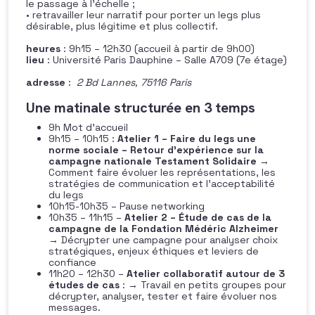
le passage à l’échelle ;
• retravailler leur narratif pour porter un legs plus
désirable, plus légitime et plus collectif.
heures
: 9h15 – 12h30 (accueil à partir de 9h00)
lieu
: Université Paris Dauphine – Salle A709 (7e étage)
adresse
:
2 Bd Lannes, 75116 Paris
Une matinale structurée en 3 temps
9h Mot d’accueil
9h15 – 10h15 :
Atelier 1 – Faire du legs une
norme sociale – Retour d’expérience sur la
campagne nationale Testament Solidaire
→
Comment faire évoluer les représentations, les
stratégies de communication et l’acceptabilité
du legs
10h15-10h35 – Pause networking
10h35 – 11h15 –
Atelier 2 – Étude de cas de la
campagne de la Fondation Médéric Alzheimer
→ Décrypter une campagne pour analyser choix
stratégiques, enjeux éthiques et leviers de
confiance
11h20 – 12h30 –
Atelier collaboratif autour de 3
études de cas
: → Travail en petits groupes pour
décrypter, analyser, tester et faire évoluer nos
messages.