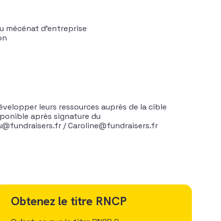
du mécénat d’entreprise
on
évelopper leurs ressources auprès de la cible
sponible après signature du
u@fundraisers.fr / Caroline@fundraisers.fr
Obtenez le titre RNCP