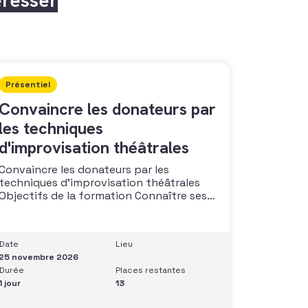
Présentiel
Convaincre les donateurs par
les techniques
d'improvisation théâtrales
Convaincre les donateurs par les
techniques d’improvisation théâtrales
Objectifs de la formation Connaître ses
capacités naturelles dans l’art de
convaincre et d’influencer : apprendre
quelle image chacun dégage, quel est
Date
Lieu
son degré de force de conviction et sur
25 novembre 2026
quoi elle se fonde (mots, attitude, …),
Durée
Places restantes
quelle est sa situation de
1 jour
13