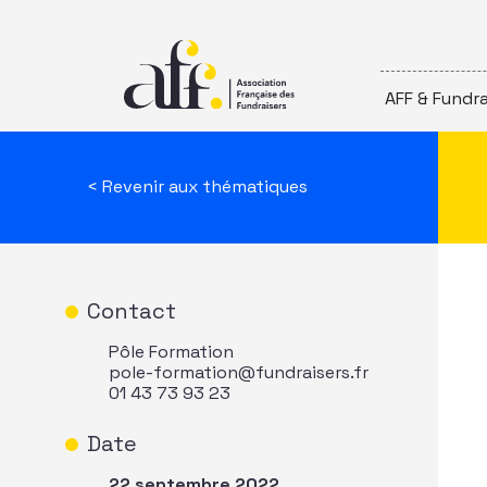
Passer au contenu
AFF & Fundra
< Revenir aux thématiques
Contact
Pôle Formation
pole-formation@fundraisers.fr
01 43 73 93 23
Date
22 septembre 2022