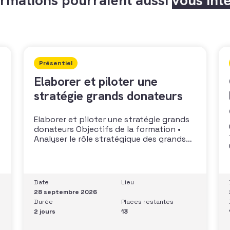
Présentiel
Elaborer et piloter une
stratégie grands donateurs
Elaborer et piloter une stratégie grands
donateurs Objectifs de la formation •
Analyser le rôle stratégique des grands
donateurs• Identifier et prioriser les
cibles à fort potentiel• Structurer une
stratégie alignée avec les moyens
disponibles• Mobiliser la gouvernance et
Date
Lieu
les parties prenantes• Construire un
28 septembre 2026
argumentaire personnalisé et piloter le
Durée
Places restantes
parcours
2 jours
13