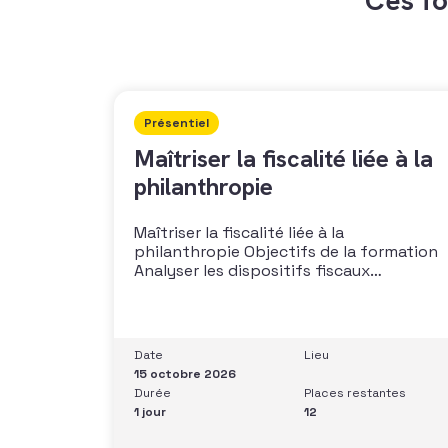
Présentiel
Maîtriser la fiscalité liée à la
philanthropie
Maîtriser la fiscalité liée à la
philanthropie Objectifs de la formation
Analyser les dispositifs fiscaux
applicables aux dons et libéralités
Intégrer la fiscalité dans une stratégie de
développement Sécuriser les pratiques
et les discours auprès des donateurs
Date
Lieu
Identifier les situations nécessitant un
15 octobre 2026
arbitrage juridique Compétences et
Durée
Places restantes
aptitudes Comprendre les régimes
1 jour
12