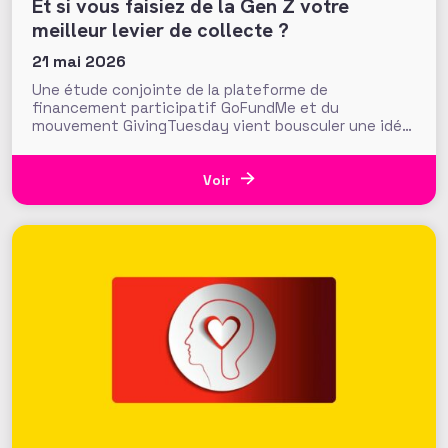
Et si vous faisiez de la Gen Z votre
meilleur levier de collecte ?
21 mai 2026
Une étude conjointe de la plateforme de
financement participatif GoFundMe et du
mouvement GivingTuesday vient bousculer une idée
reçue : celle d’une Gen Z peu donatrice et à
l’engagement « fainéant », qui like et relaie sur les
réseaux sans jamais passer à l’acte. À rebours de
Voir
cette idée reçue, l’étude « La