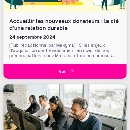
Accueillir les nouveaux donateurs : la clé
d’une relation durable
24 septembre 2024
[Publirédactionnel par Maxyma] Si les enjeux
d’acquisition sont évidemment au cœur de nos
préoccupations chez Maxyma et de nombreuses
associations et fondations, la dimension «
consolidation » est souvent réduite à une réflexion
simplifiée autour d’un simple « cycle d’accueil ».
Voir
Pourtant, il ne s’agit pas seulement d’ajouter des
contacts à la