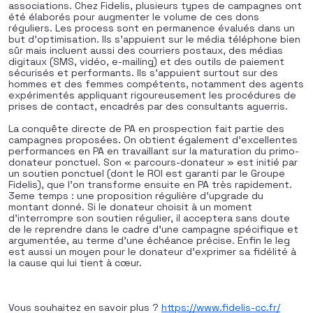
associations. Chez Fidelis, plusieurs types de campagnes ont
été élaborés pour augmenter le volume de ces dons
réguliers. Les process sont en permanence évalués dans un
but d’optimisation. Ils s’appuient sur le média téléphone bien
sûr mais incluent aussi des courriers postaux, des médias
digitaux (SMS, vidéo, e-mailing) et des outils de paiement
sécurisés et performants. Ils s’appuient surtout sur des
hommes et des femmes compétents, notamment des agents
expérimentés appliquant rigoureusement les procédures de
prises de contact, encadrés par des consultants aguerris.
La conquête directe de PA en prospection fait partie des
campagnes proposées. On obtient également d’excellentes
performances en PA en travaillant sur la maturation du primo-
donateur ponctuel. Son « parcours-donateur » est initié par
un soutien ponctuel (dont le ROI est garanti par le Groupe
Fidelis), que l’on transforme ensuite en PA très rapidement.
3eme temps : une proposition régulière d’upgrade du
montant donné. Si le donateur choisit à un moment
d’interrompre son soutien régulier, il acceptera sans doute
de le reprendre dans le cadre d’une campagne spécifique et
argumentée, au terme d’une échéance précise. Enfin le leg
est aussi un moyen pour le donateur d’exprimer sa fidélité à
la cause qui lui tient à cœur.
Vous souhaitez en savoir plus ?
https://www.fidelis-cc.fr/