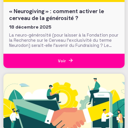
« Neurogiving » : comment activer le
cerveau de la générosité ?
18 décembre 2025
La neuro-générosité (pour laisser à la Fondation pour
la Recherche sur le Cerveau l’exclusivité du terme
Neurodon) serait-elle l’avenir du Fundraising ? Le
conférencier et consultant en Fundraising Cherian
Koshy l’affirme dans son nouvel ouvrage tout juste
paru. Alliant neurosciences et philanthropie, «
Voir
Neurogiving : la science de la prise