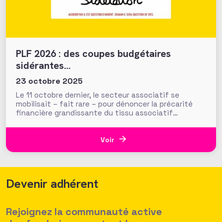
PLF 2026 : des coupes budgétaires
sidérantes…
23 octobre 2025
Le 11 octobre dernier, le secteur associatif se
mobilisait – fait rare – pour dénoncer la précarité
financière grandissante du tissu associatif
français. Plus de 350 actions organisées dans toute
la France relayaient ainsi le cri d’alerte « Ça ne tient
plus ! » à l’appel du Mouvement Associatif. Mais à
Voir
peine quelques
Devenir adhérent
Rejoignez la communauté active