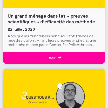
Un grand ménage dans les « preuves
scientifiques » d’efficacité des méthodes
et tactiques de collecte…
22 juillet 2026
Alors que les fundraisers sont souvent friands de
recettes qui ont « fait leurs preuves » ailleurs, une
recherche menée par le Center for Philanthropic
Studies de l’université VU d’Amsterdam pose une
question cruciale : la recherche académique sur la
générosité apporte-t-elle des preuves solides pour
Voir
nourrir les stratégies de