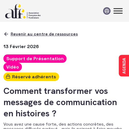
Passer au contenu
Revenir au centre de ressources
13 Février 2026
Support de Présentation
AGENDA
Vidéo
Réservé adhérents
Comment transformer vos
messages de communication
en histoires ?
Vous avez une cause forte, des actions concrètes, des
messages diffusés partout… mais ils peinent à faire mouche.