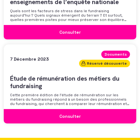
enseignements de l’enquête nationale
Quels sont les facteurs de stress dans le fundraising
aujourd’hui ? Quels signaux émergent du terrain ? Et surtout,
quelles premières pistes pour mieux préserver son équilibre
professionnel ? L’AFF vous propose un webinaire pour découvrir
les premiers résultats de son enquête nationale et ouvrir la
Consulter
discussion autour des mécanismes
Documents
7 Décembre 2023
Réservé découverte
Étude de rémunération des métiers du
fundraising
Cette première édition de l’étude de rémunération sur les
métiers du fundraising répond à un besoin des professionnels
du fundraising, qui cherchent à comparer leur rémunération et à
se positionner. Elle répond également à une préoccupation
croissante de leurs organisations qui considèrent l’attractivité
Consulter
des politiques salariales comme un enjeu majeur,