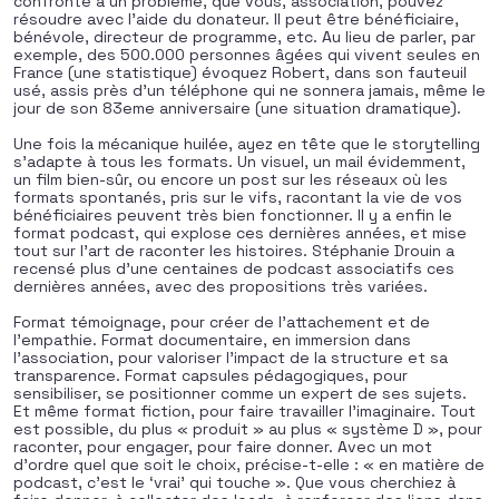
confronté à un problème, que vous, association, pouvez
résoudre avec l’aide du donateur. Il peut être bénéficiaire,
bénévole, directeur de programme, etc. Au lieu de parler, par
exemple, des 500.000 personnes âgées qui vivent seules en
France (une statistique) évoquez Robert, dans son fauteuil
usé, assis près d’un téléphone qui ne sonnera jamais, même le
jour de son 83eme anniversaire (une situation dramatique).
Une fois la mécanique huilée, ayez en tête que le storytelling
s’adapte à tous les formats. Un visuel, un mail évidemment,
un film bien-sûr, ou encore un post sur les réseaux où les
formats spontanés, pris sur le vifs, racontant la vie de vos
bénéficiaires peuvent très bien fonctionner. Il y a enfin le
format podcast, qui explose ces dernières années, et mise
tout sur l’art de raconter les histoires. Stéphanie Drouin a
recensé plus d’une centaines de podcast associatifs ces
dernières années, avec des propositions très variées.
Format témoignage, pour créer de l’attachement et de
l’empathie. Format documentaire, en immersion dans
l’association, pour valoriser l’impact de la structure et sa
transparence. Format capsules pédagogiques, pour
sensibiliser, se positionner comme un expert de ses sujets.
Et même format fiction, pour faire travailler l’imaginaire. Tout
est possible, du plus « produit » au plus « système D », pour
raconter, pour engager, pour faire donner. Avec un mot
d’ordre quel que soit le choix, précise-t-elle : « en matière de
podcast, c’est le ‘vrai’ qui touche ». Que vous cherchiez à