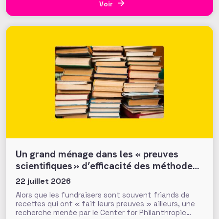
que d’autres collectes, par l’ONF ou des particuliers,
Voir
volent au
Un grand ménage dans les « preuves
scientifiques » d’efficacité des méthodes
et tactiques de collecte…
22 juillet 2026
Alors que les fundraisers sont souvent friands de
recettes qui ont « fait leurs preuves » ailleurs, une
recherche menée par le Center for Philanthropic