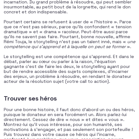
incarnation. Du grand problème à résoudre, qui peut sembler
insurmontable, au petit bout de la lorgnette, qui rend le don
concret et don indispensable.
Pourtant certains se refusent à user de « l’histoire ». Parce
que ce n’est pas sérieux, parce qu’ils confondent « tension
dramatique » et « drama » racoleur. Peut-être aussi parce
qu’ils ne savent pas faire. Pourtant, bonne nouvelle, affirme
Rémi Touja, le storytelling n’est pas un talent inné, mais «
une
compétence qui s’apprend et à laquelle on peut se former
».
Le storytelling est une compétence qui s’apprend. Et dans le
débat, parler au cœur ou parler à la raison, l’équation
gagnante c’est de faire les deux, le storytelling ayant pour
but de rendre accessible des sujets complexes, d’incarner
des enjeux, un problème à résoudre, en rendant le donateur
acteur de la résolution sujet (votre call to action).
Trouver ses héros
Pour une bonne histoire, il faut donc d’abord un ou des héros,
puisque le donateur en sera forcément un. Alors parlez-lui
directement. Cessez de dire « nous » et dites « vous ».
Montrez-lui qu’il vous intéresse, pour son humanité, ses
motivations à s’engager, et pas seulement son portefeuille !
Puis trouvez dans votre cause ce héros qui l’incarne,