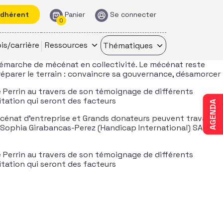
adhérent
Panier
Se connecter
0
is/carrière
Ressources
Thématiques
démarche de mécénat en collectivité. Le mécénat reste
réparer le terrain : convaincre sa gouvernance, désamorcer
ie Perrin au travers de son témoignage de différents
itation qui seront des facteurs
AGENDA
cénat d’entreprise et Grands donateurs peuvent travailler
et Sophia Girabancas-Perez (Handicap International) SAUF
ie Perrin au travers de son témoignage de différents
itation qui seront des facteurs