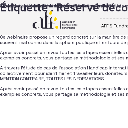
Passer au contenu
Étiquette :
Réservé déco
Structurer sa démarche de mécénat dans les collectivités
Les clés d’une demande réussie : de la théorie à la réalité
Etude de cas Handicap International : Désilotter l’organisation 
Atelier 11 – Les clés d’une demande réussie : de la théorie à la ré
AFF & Fundra
Ce webinaire propose un regard concret sur la manière de 
souvent mal connu dans la sphère publique et entouré de pr
Après avoir passé en revue toutes les étapes essentielles de
exemples concrets, vous partage sa méthodologie et ses meil
A travers l’étude de cas de l’association Handicap Intern
collectivement pour identifier et travailler leurs donateur
MENTION CONTRAIRE, TOUTES LES INFORMATIONS
Après avoir passé en revue toutes les étapes essentielles de
exemples concrets, vous partage sa méthodologie et ses meil
Navigation dans les articles