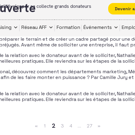
uverte
pour développer sa collecte grands donateurs
alité
Devenir 
ising
Réseau AFF
Formation
Événements
Emplo
préparer le terrain et de créer un cadre partagé pour une 
éjugés. Avant même de solliciter une entreprise, il faut p
 la relation avec le donateur avant de le solliciter, Nathal
leures pratiques. Elle reviendra sur les étapes de la sollic
ational, découvrez comment les départements marketing, Mé
s afin de les faire monter en puissance ? Par Camille Jury 
 la relation avec le donateur avant de le solliciter, Nathal
leures pratiques. Elle reviendra sur les étapes de la sollic
2
«
1
3
4
…
27
»