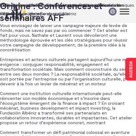
Passer au contenu
Origine :
Conférences et
Campagnes majeures : conseils et retours d’expérience, de la
RSE – Comment la RSE devient un argument de mobilisation des
Etude de cas internationale / Hybridation des modèles économiques
Collecte Grand Public – Etude de cas du Domaine national de
méthodologie à la mise en pratique
mécènes ?
– Etude de cas de la Fundacion Albéniz
Chambord
séminaires AFF
Vous envisagez de lancer une campagne majeure de levée de
fonds, mais ne savez pas par où commencer ? Cet atelier est
fait pour vous. Nathalie et Laurent vous dévoileront une
méthodologie éprouvée et les clés stratégiques pour réussir
votre campagne de développement, de la première idée à la
concrétisation
Entreprises et acteurs culturels partagent aujourd’hui une même
AGENDA
exigence : conjuguer responsabilité, engagement et
transformation sociétale. Mais comment coconstruire du sens
entre ces deux mondes ? La responsabilité sociétale, qu’elle
soit portée par l’entreprise ou par l’organisation culturelle, peut
devenir à la fois un levier de mécénat et un moteur
Comment une institution culturelle internationale peut-elle
réinventer son modèle économique et s’inscrire dans
l’écosystème émergent de la finance à impact ? En croisant
mécénat, business development et impact investing, la
Fundación Albéniz a transformé ses partenariats en
collaborations innovantes, durables et impactantes. Cet atelier
propose un retour d’expérience concret, montrant
Comment transformer un défi patrimonial colossal en aventure