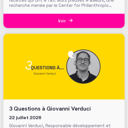
recettes qui ont « fait leurs preuves » ailleurs, une
recherche menée par le Center for Philanthropic
Studies de l’université VU d’Amsterdam pose une
question cruciale : la recherche académique sur la
générosité apporte-t-elle des preuves solides pour
Voir
nourrir les stratégies de
3 Questions à Giovanni Verduci
22 juillet 2026
Giovanni Verduci, Responsable développement et