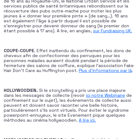
de 16 ans au Royaume-Uni, le National Citizen Service et les
services publics de santé britanniques rebondissent sur la
réouverture des pubs outre-mache pour inciter les plus
jeunes à « donner leur première pinte » (de sang…). 16 ans
est également l’âge à partir duquel il est possible de
s’enregistrer pour devenir donneur de sang (le premier don
étant possible à 17 ans). A lire, en anglais,
sur Fundraising UK.
COUPE-COUPE
. Effet inattendu du confinement, les dons de
cheveux afin de confectionner des perruques pour les
personnes malades auraient doublé pendant la période de
fermeture des salons de coiffure, explique l’association Fake
Hair Don’t Care au Huffington post.
Plus d’informations par là
.
HOLLYWOODIEN.
Si le storytelling a pris une place majeure
dans les messages de collecte (revoir
ici notre Webinaire
de
confinement sur le sujet), les événements de collecte aussi
peuvent et doivent savoir raconter une belle histoire,
particulièrement s’ils sont virtuels. Pour éviter le syndrome
powerpoint-ennuyeux, le site Evenement pique quelques
méthodes au cinéma hollywoodien.
A lire ici.