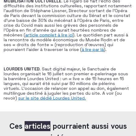
MOBILISATION CULTURELLE
. Le Figaro se fait l’écho des
difficultés des institutions culturelles, rapportant notamment
l’audition de Stéphane Lissner, Directeur sortant de l’Opéra
de Paris devant la commission culture du Sénat et le constat
d’une baisse de 30% du mécénat à l’Opéra de Paris, entre
crise du Covid mais aussi les grèves des personnels de
l’Opéra en fin d’année qui aurait heurtées nombres de
mécènes (
article complet à lire ici
). Le quotidien part aussi à
la rencontre du modèle économique du Musée Rodin et de
ses « droits de fonte » (reproduction d’œuvres) qui
pourraient l’aider à traverser la crise (
à lire par là
).
LOURDES UNITED
. Saut digital majeur, le Sanctuaire de
lourdes organisait le 16 juillet son premier e-pelerinage sous
la bannière Lourdes United : un « live » de 15 heures en 15
langues, qui aurait été suivi par 80 millions de pèlerins
virtuels. L’occasion de relancer son appel au don, également
multilingue destiné à juguler les pertes du site. A voir (ou
revoir)
sur le site dédié Lourdes United.
Ces
articles
pourraient aussi vous