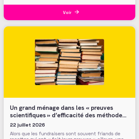
plus de 700 000 euros ont été mobilisés en moins
d’une semaine par la Fondation du Patrimoine. Alors
que d’autres collectes, par l’ONF ou des particuliers,
Voir
volent au
Un grand ménage dans les « preuves
scientifiques » d’efficacité des méthodes
et tactiques de collecte…
22 juillet 2026
Alors que les fundraisers sont souvent friands de