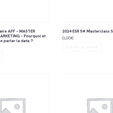
aire AFF – MASTER
2024 ESR 5# Masterclass 
ARKETING – Pourquoi et
0,00
€
 parler la data ?
Ajouter au panier