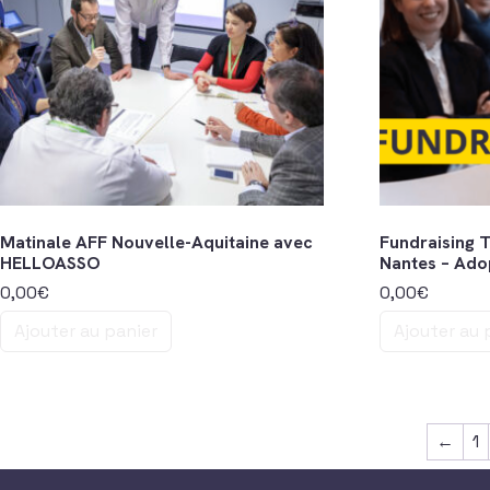
Matinale AFF Nouvelle-Aquitaine avec
Fundraising T
HELLOASSO
Nantes – Adop
0,00
€
0,00
€
Ajouter au panier
Ajouter au 
←
1