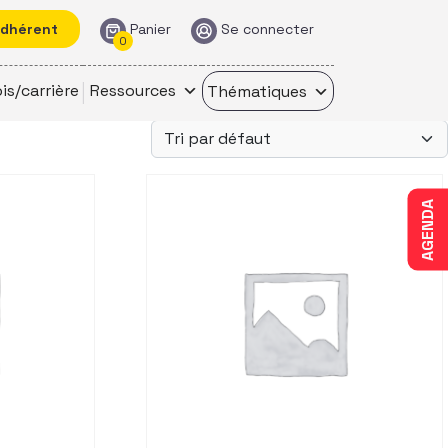
adhérent
Panier
Se connecter
0
is/carrière
Ressources
Thématiques
AGENDA