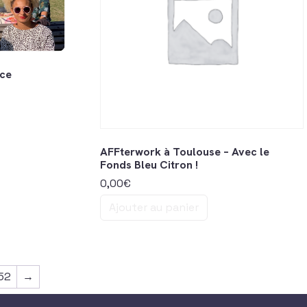
nce
AFFterwork à Toulouse – Avec le
Fonds Bleu Citron !
0,00
€
Ajouter au panier
52
→