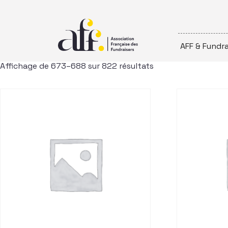
Passer au contenu
AFF & Fundra
Affichage de 673–688 sur 822 résultats