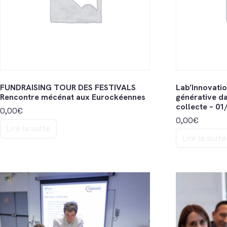
FUNDRAISING TOUR DES FESTIVALS
Lab’Innovatio
Rencontre mécénat aux Eurockéennes
générative da
collecte – 01
0,00
€
0,00
€
Lire la suite
Lire la suite