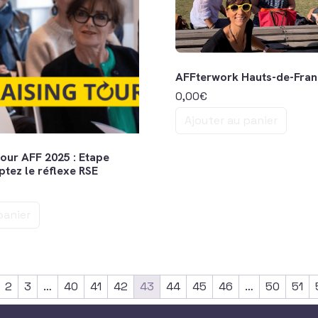
AFFterwork Hauts-de-Fra
0,00
€
Ajouter au panier
our AFF 2025 : Etape
tez le réflexe RSE
panier
2
3
…
40
41
42
43
44
45
46
…
50
51