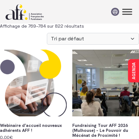
Passer au contenu
Affichage de 769–784 sur 822 résultats
AGENDA
Webinaire d’accueil nouveaux
Fundraising Tour AFF 2026
adhérents AFF !
(Mulhouse) – Le Pouvoir du
Mécénat de Proximité !
0,00
€