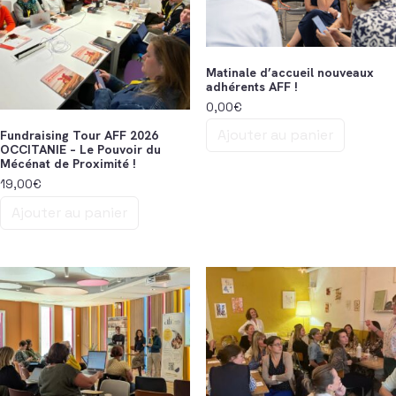
Matinale d’accueil nouveaux
adhérents AFF !
0,00
€
Ajouter au panier
Fundraising Tour AFF 2026
OCCITANIE – Le Pouvoir du
Mécénat de Proximité !
19,00
€
Ajouter au panier