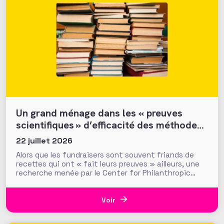
Un grand ménage dans les « preuves
scientifiques » d’efficacité des méthodes
et tactiques de collecte…
22 juillet 2026
Alors que les fundraisers sont souvent friands de
recettes qui ont « fait leurs preuves » ailleurs, une
recherche menée par le Center for Philanthropic
Studies de l’université VU d’Amsterdam pose une
question cruciale : la recherche académique sur la
générosité apporte-t-elle des preuves solides pour
Voir
nourrir les stratégies de