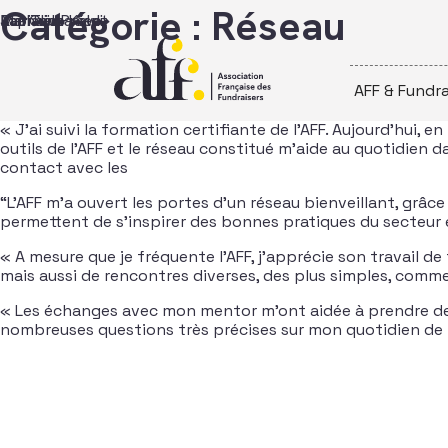
Passer au contenu
Catégorie :
Réseau
Raphaël Prévot
Marianne Kaldi
Jan Oliva
Eva Toccanier
AFF & Fundra
« J’ai suivi la formation certifiante de l’AFF. Aujourd’hui,
outils de l’AFF et le réseau constitué m’aide au quotidi
contact avec les
“L’AFF m’a ouvert les portes d’un réseau bienveillant, grâc
permettent de s’inspirer des bonnes pratiques du secteur e
« A mesure que je fréquente l’AFF, j’apprécie son travail de
mais aussi de rencontres diverses, des plus simples, comme
« Les échanges avec mon mentor m’ont aidée à prendre de 
nombreuses questions très précises sur mon quotidien de f
Navigation dans les articles