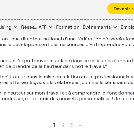
Devenir 
ising
Réseau AFF
Formation
Événements
Emplo
 en tant que directeur national d’une fédération d’associati
en dans le développement des ressources d’Entreprendre Po
e auquel j’ai pu trouver ma place dans ce milieu passionnant
t de prendre de la hauteur dans notre travail.”
 facilitateur dans la mise en relation entre professionnels 
 les afterworks, aux plus élaborées, comme le séminaire de
la hauteur sur mon travail et à comprendre le fonctionnem
undraiser, et obtenir des conseils personnalisés ! Je reco
1
2
3
»