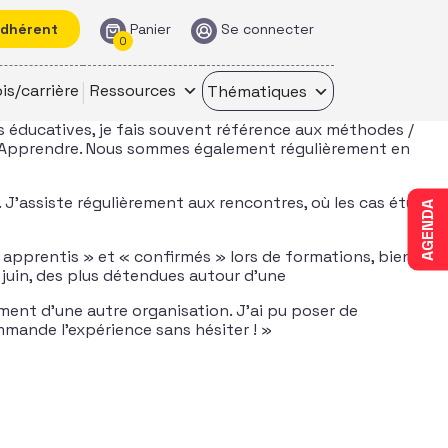
adhérent
Panier
Se connecter
0
is/carrière
Ressources
Thématiques
ons éducatives, je fais souvent référence aux méthodes /
ur Apprendre. Nous sommes également régulièrement en
. J’assiste régulièrement aux rencontres, où les cas étudiés
AGENDA
« apprentis » et « confirmés » lors de formations, bien sûr,
 juin, des plus détendues autour d’une
ent d’une autre organisation. J’ai pu poser de
mmande l’expérience sans hésiter ! »