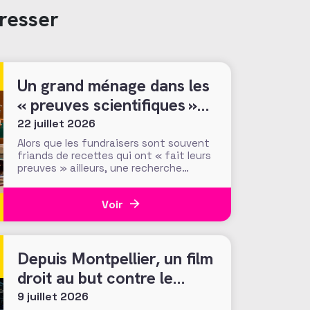
resser
Un grand ménage dans les
« preuves scientifiques »
d’efficacité des méthodes
22 juillet 2026
et tactiques de collecte…
Alors que les fundraisers sont souvent
friands de recettes qui ont « fait leurs
preuves » ailleurs, une recherche
menée par le Center for Philanthropic
Studies de l’université VU d’Amsterdam
Voir
pose une question cruciale : la
recherche académique sur la
générosité apporte-t-elle des preuves
solides pour nourrir les stratégies de
Depuis Montpellier, un film
droit au but contre le
cancer du cerveau
9 juillet 2026