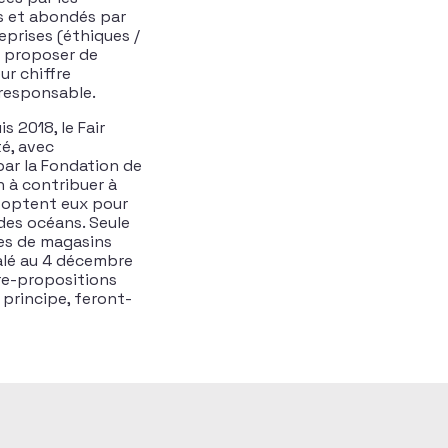
s et abondés par
reprises (éthiques /
s proposer de
ur chiffre
 responsable.
s 2018, le Fair
té, avec
par la Fondation de
n à contribuer à
z optent eux pour
 des océans. Seule
res de magasins
calé au 4 décembre
tre-propositions
 principe, feront-