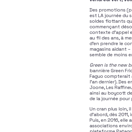
Des promotions (pr
est LA journée du 
soldes flottants qui
commençant désorm
contexte d’appel e
au fil des ans, à m
d’en prendre le co
magasins aidant – l
semble de moins en
Green is the new b
bannière Green Fri
Faguo compterait 
l’an dernier). Des 
Joone, Les Raffineu
ainsi au boycott d
de la journée pour 
Un cran plus loin, 
d’abord, dès 2011,
Puis, en 2016, elle 
associations envir
plateforme Patago