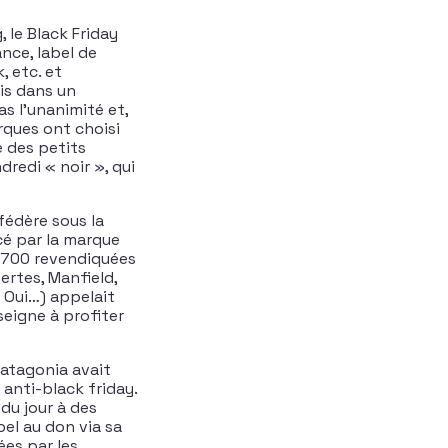
le Black Friday
nce, label de
, etc. et
is dans un
s l’unanimité et,
rques ont choisi
e des petits
dredi « noir », qui
fédère sous la
cé par la marque
(700 revendiquées
ertes, Manfield,
t Oui…) appelait
seigne à profiter
Patagonia avait
anti-black friday.
 du jour à des
el au don via sa
es par les