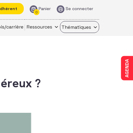
adhérent
Panier
Se connecter
0
is/carrière
Ressources
Thématiques
AGENDA
néreux ?