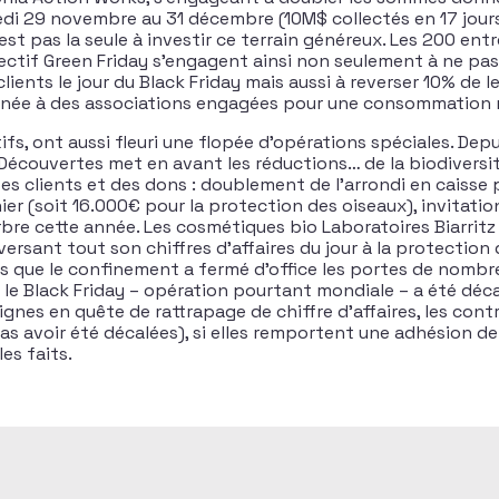
di 29 novembre au 31 décembre (10M$ collectés en 17 jour
n’est pas la seule à investir ce terrain généreux. Les 200 ent
lectif Green Friday s’engagent ainsi non seulement à ne pa
clients le jour du Black Friday mais aussi à reverser 10% de le
ournée à des associations engagées pour une consommation
ifs, ont aussi fleuri une flopée d’opérations spéciales. Depui
 Découvertes met en avant les réductions… de la biodiversi
ses clients et des dons : doublement de l’arrondi en caisse 
nier (soit 16.000€ pour la protection des oiseaux), invitatio
rbre cette année. Les cosmétiques bio Laboratoires Biarrit
eversant tout son chiffres d’affaires du jour à la protection
ors que le confinement a fermé d’office les portes de nomb
 le Black Friday – opération pourtant mondiale – a été dé
gnes en quête de rattrapage de chiffre d’affaires, les con
as avoir été décalées), si elles remportent une adhésion de
les faits.