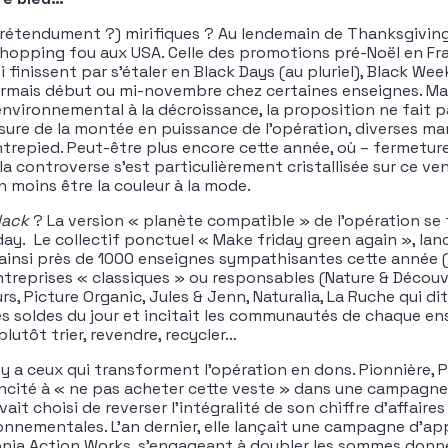
étendument ?) mirifiques ? Au lendemain de Thanksgiving, 
shopping fou aux USA. Celle des promotions pré-Noël en Fra
 finissent par s’étaler en Black Days (au pluriel), Black Week
ais début ou mi-novembre chez certaines enseignes. Ma
nvironnemental à la décroissance, la proposition ne fait pa
esure de la montée en puissance de l’opération, diverses ma
ntrepied. Peut-être plus encore cette année, où – fermetur
a controverse s’est particulièrement cristallisée sur ce ven
 moins être la couleur à la mode.
lack
? La version « planète compatible » de l’opération se 
day. Le collectif ponctuel « Make friday green again », lan
ainsi près de 1000 enseignes sympathisantes cette année 
entreprises « classiques » ou responsables (Nature & Découv
rs, Picture Organic, Jules & Jenn, Naturalia, La Ruche qui di
es soldes du jour et incitait les communautés de chaque en
plutôt trier, revendre, recycler…
il y a ceux qui transforment l’opération en dons. Pionnière, 
 incité à « ne pas acheter cette veste » dans une campagne 
avait choisi de reverser l’intégralité de son chiffre d’affaires
onnementales. L’an dernier, elle lançait une campagne d’app
nia Action Works, s’engageant à doubler les sommes donné