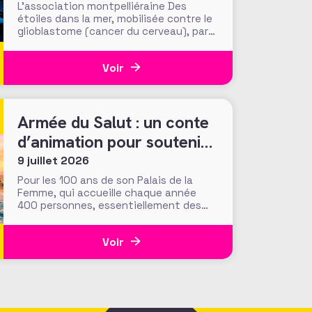
L’association montpelliéraine Des
étoiles dans la mer, mobilisée contre le
glioblastome (cancer du cerveau), part
en campagne. Son appel : « Ne restez
pas spectateur », pour un dispositif
Voir
qui joue l’allégorie sportive, avec le
soutien du club Montpellier Handball et
de son fonds de dotation. Il y a des
dynamiques
Armée du Salut : un conte
d’animation pour soutenir
son Palais de la Femme
9 juillet 2026
Pour les 100 ans de son Palais de la
Femme, qui accueille chaque année
400 personnes, essentiellement des
femmes et enfants en situation de
précarité, la Fondation de l’Armée du
Voir
Salut déroule le tapis rouge avec «
L’Odyssée de Nour » : un film
d’animation assisté par IA qui
emprunte les