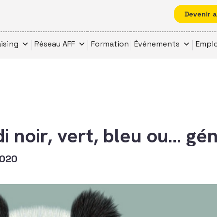
Devenir 
ising
Réseau AFF
Formation
Événements
Emplo
i noir, vert, bleu ou… gé
2020