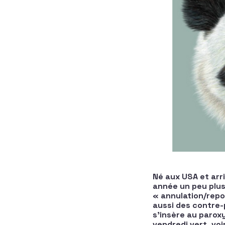
Né aux USA et arr
année un peu plus
« annulation/repo
aussi des contre-
s’insère au parox
vendredi vert, voi