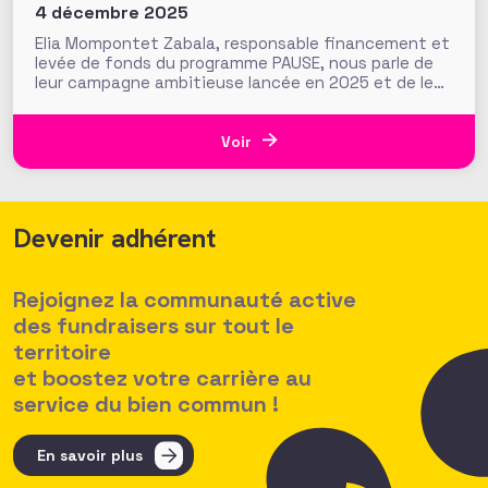
4 décembre 2025
Elia Mompontet Zabala, responsable financement et
levée de fonds du programme PAUSE, nous parle de
leur campagne ambitieuse lancée en 2025 et de leur
mobilisation pour la première fois à l’occasion de
Giving Tuesday Prendre une pause dans ses
opérations habituelles pour célébrer Giving Tuesday
Voir
ou intégrer pleinement la journée
Devenir adhérent
Rejoignez la communauté active
des fundraisers sur tout le
territoire
et boostez votre carrière au
service du bien commun !
En savoir plus