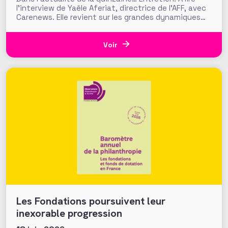
l’interview de Yaële Aferiat, directrice de l’AFF, avec
Carenews. Elle revient sur les grandes dynamiques
liées au fundraising : place face à la baisse des
financements publics, innovation et IA, santé
mentale des fundraisers… Transnational. Le réseau
Voir
Transnational Giving Europe qui facilite le
Les Fondations poursuivent leur
inexorable progression