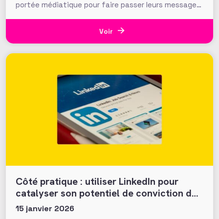
portée médiatique pour faire passer leurs messages
de sensibilisation. Des hackings loin du piratage
sauvage que le mot suggère, puisque concertés
avec les organisateurs de ces événements, mais qui
Voir
ont permis, outre l’audience immédiate de
Côté pratique : utiliser LinkedIn pour
catalyser son potentiel de conviction des
donateurs
15 janvier 2026