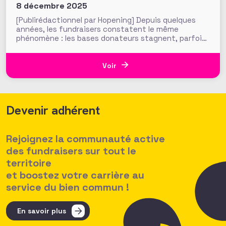
demain
8 décembre 2025
[Publirédactionnel par Hopening] Depuis quelques
années, les fundraisers constatent le même
phénomène : les bases donateurs stagnent, parfois
se contractent, alors même que la pressions sur la
croissance de la collecte se fait toujours plus forte.
Les baromètres le montrent : en 2024, les dons des
Voir
particuliers progressent encore légèrement
Devenir adhérent
Rejoignez la communauté active
des fundraisers sur tout le
territoire
et boostez votre carrière au
service du bien commun !
En savoir plus