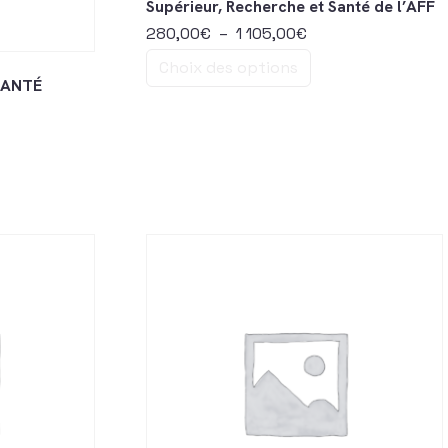
Supérieur, Recherche et Santé de l’AFF
Plage de prix : 28
280,00
€
–
1 105,00
€
Choix des options
SANTÉ
Ce produit a plusieurs variations. Les o