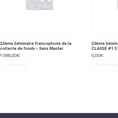
22ème Séminaire francophone de la
23ème Sémin
collecte de fonds – Sans Master
CLASSE #1 S
1 098,00
€
0,00
€
Lire la suite
Ajouter au 