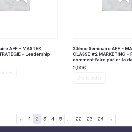
aire AFF – MASTER
23ème Séminaire AFF – M
TRATEGIE – Leadership
CLASSE #2 MARKETING – P
comment faire parler la da
0,00
€
panier
Lire la suite
←
1
2
3
4
5
…
22
23
24
→