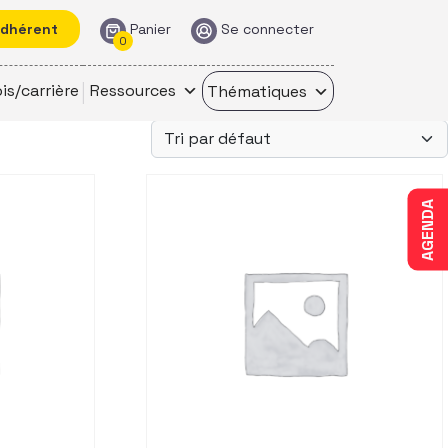
adhérent
Panier
Se connecter
0
is/carrière
Ressources
Thématiques
AGENDA