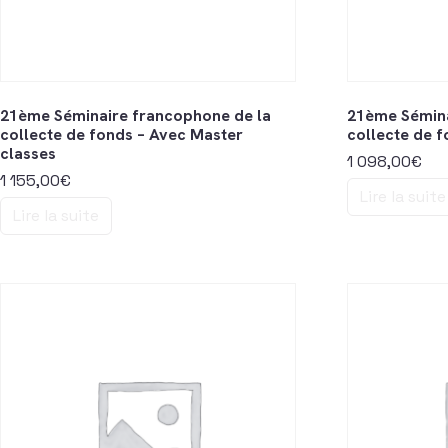
21ème Séminaire francophone de la
21ème Sémina
collecte de fonds – Avec Master
collecte de 
classes
1 098,00
€
1 155,00
€
Lire la suite
Lire la suite