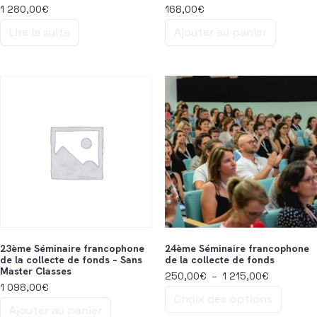
1 280,00
€
168,00
€
Lire la suite
Ajouter au panier
23ème Séminaire francophone
24ème Séminaire francophone
de la collecte de fonds – Sans
de la collecte de fonds
Master Classes
Plage de p
250,00
€
–
1 215,00
€
1 098,00
€
Choix des options
Ajouter au panier