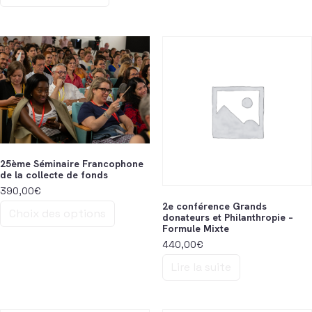
Ce produit a plusieurs variatio
25ème Séminaire Francophone
de la collecte de fonds
390,00
€
2e conférence Grands
Choix des options
donateurs et Philanthropie –
Formule Mixte
Ce produit a plusieurs variations. Les options peuvent être choisi
440,00
€
Lire la suite