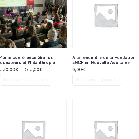
4ème conférence Grands
A la rencontre de la Fondation
donateurs et Philanthropie
SNCF en Nouvelle Aquitaine
Plage de prix : 330,00€ à 515,00€
330,00
€
–
515,00
€
0,00
€
Choix des options
Ajouter au panier
Ce produit a plusieurs variations. Les options peuvent être choisi