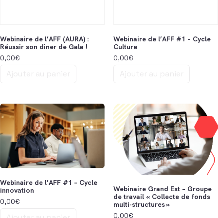
Webinaire de l’AFF (AURA) :
Webinaire de l’AFF #1 – Cycle
Réussir son diner de Gala !
Culture
0,00
€
0,00
€
Ajouter au panier
Ajouter au panier
Webinaire de l’AFF #1 – Cycle
Webinaire Grand Est – Groupe
innovation
de travail « Collecte de fonds
0,00
€
multi-structures »
0,00
€
Ajouter au panier