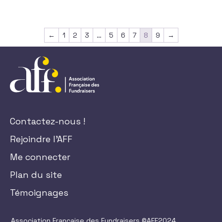
←
1
2
3
…
5
6
7
8
9
→
Contactez-nous !
Rejoindre l'AFF
Me connecter
Plan du site
Témoignages
Association Française des Fundraisers ©AFF2024