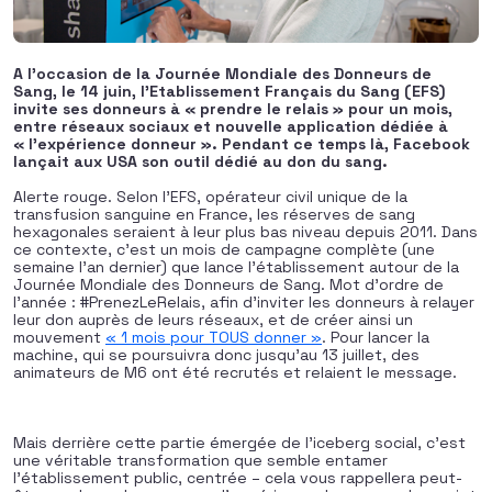
A l’occasion de la Journée Mondiale des Donneurs de
Sang, le 14 juin, l’Etablissement Français du Sang (EFS)
invite ses donneurs à « prendre le relais » pour un mois,
entre réseaux sociaux et nouvelle application dédiée à
« l’expérience donneur ». Pendant ce temps là, Facebook
lançait aux USA son outil dédié au don du sang.
Alerte rouge. Selon l’EFS, opérateur civil unique de la
transfusion sanguine en France, les réserves de sang
hexagonales seraient à leur plus bas niveau depuis 2011. Dans
ce contexte, c’est un mois de campagne complète (une
semaine l’an dernier) que lance l’établissement autour de la
Journée Mondiale des Donneurs de Sang. Mot d’ordre de
l’année : #PrenezLeRelais, afin d’inviter les donneurs à relayer
leur don auprès de leurs réseaux, et de créer ainsi un
mouvement
« 1 mois pour TOUS donner »
. Pour lancer la
machine, qui se poursuivra donc jusqu’au 13 juillet, des
animateurs de M6 ont été recrutés et relaient le message.
Mais derrière cette partie émergée de l’iceberg social, c’est
une véritable transformation que semble entamer
l’établissement public, centrée – cela vous rappellera peut-