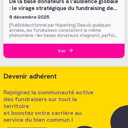
De la base donateurs à l’audience globale
: le virage stratégique du fundraising de
demain
8 décembre 2025
[Publirédactionnel par Hopening] Depuis quelques
années, les fundraisers constatent le même
phénomène : les bases donateurs stagnent, parfois
se contractent, alors même que la pressions sur la
croissance de la collecte se fait toujours plus forte.
Les baromètres le montrent : en 2024, les dons des
Voir
particuliers progressent encore légèrement
Devenir adhérent
Rejoignez la communauté active
des fundraisers sur tout le
territoire
et boostez votre carrière au
service du bien commun !