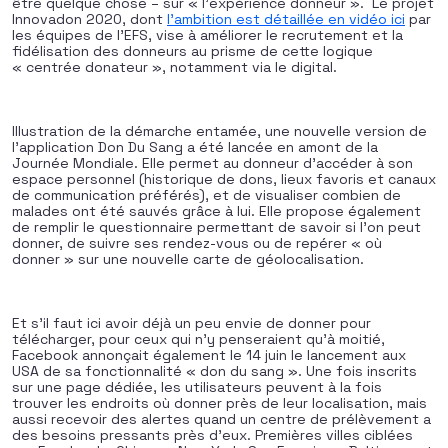
être quelque chose – sur « l’expérience donneur ». Le projet
Innovadon 2020, dont
l’ambition est détaillée en vidéo ici
par
les équipes de l’EFS, vise à améliorer le recrutement et la
fidélisation des donneurs au prisme de cette logique
« centrée donateur », notamment via le digital.
Illustration de la démarche entamée, une nouvelle version de
l’application Don Du Sang a été lancée en amont de la
Journée Mondiale. Elle permet au donneur d’accéder à son
espace personnel (historique de dons, lieux favoris et canaux
de communication préférés), et de visualiser combien de
malades ont été sauvés grâce à lui. Elle propose également
de remplir le questionnaire permettant de savoir si l’on peut
donner, de suivre ses rendez-vous ou de repérer « où
donner » sur une nouvelle carte de géolocalisation.
Et s’il faut ici avoir déjà un peu envie de donner pour
télécharger, pour ceux qui n’y penseraient qu’à moitié,
Facebook annonçait également le 14 juin le lancement aux
USA de sa fonctionnalité « don du sang ». Une fois inscrits
sur une page dédiée, les utilisateurs peuvent à la fois
trouver les endroits où donner près de leur localisation, mais
aussi recevoir des alertes quand un centre de prélèvement a
des besoins pressants près d’eux. Premières villes ciblées