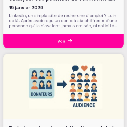
donateurs
15 janvier 2026
LinkedIn, un simple site de recherche d’emploi ? Loin
de là. Après avoir reçu un don « à six chiffres » d’une
personne qu’ils n’avaient jamais croisée, ni sollicitée,
les fundraisers de la Making Waves Education
Foundation (USA) ont réalisé que ce sont les
recherches en ligne du donateur, et notamment
Voir
celles sur