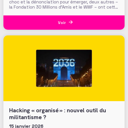
choc et la dénonciation pour émerger, deux autres –
la Fondation 30 Millions d’Amis et le WWF – ont cette
quinzaine opté pour réenchanter leurs messages, à
contrepied du ton d’alerte ou de dénonciation
qu’elles adoptent usuellement. Une manière de
Voir
renforcer positivement le
Hacking « organisé » : nouvel outil du
militantisme ?
15 janvier 2026