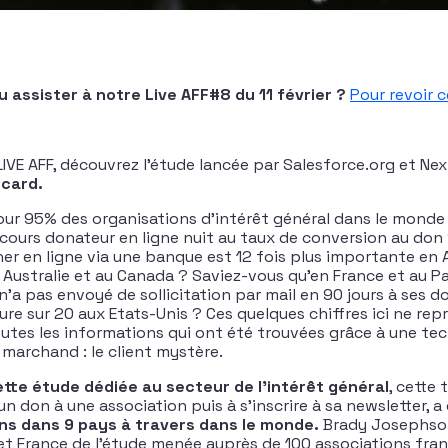
 assister à notre Live AFF#8 du 11 février ?
Pour revoir ce
LIVE AFF, découvrez l’étude lancée par Salesforce.org et Ne
ecard.
ur 95% des organisations d’intérêt général dans le monde
rcours donateur en ligne nuit au taux de conversion au don 
ner en ligne via une banque est 12 fois plus importante en
Australie et au Canada ? Saviez-vous qu’en France et au Pa
n’a pas envoyé de sollicitation par mail en 90 jours à ses d
ure sur 20 aux Etats-Unis ? Ces quelques chiffres ici ne re
outes les informations qui ont été trouvées grâce à une te
marchand : le client mystère.
ette étude dédiée au secteur de l’intérêt général
, cette 
un don à une association puis à s’inscrire à sa newsletter, a
ns dans 9 pays à travers dans le monde.
Brady Josephson
et France de l’étude menée auprès de 100 associations fran