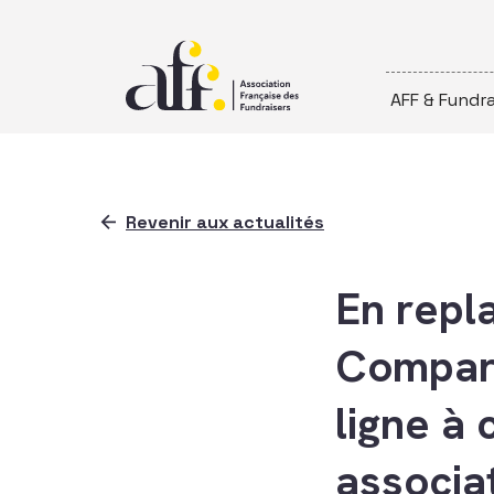
Passer au contenu
AFF & Fundra
Revenir aux actualités
En repl
Compare
ligne à 
associa