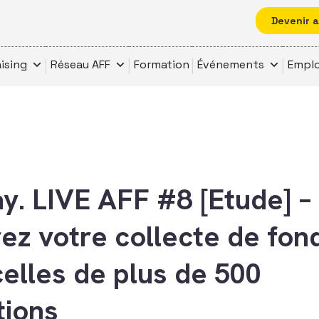
Devenir 
ising
Réseau AFF
Formation
Événements
Emplo
ay. LIVE AFF #8 [Etude] –
z votre collecte de fon
celles de plus de 500
tions