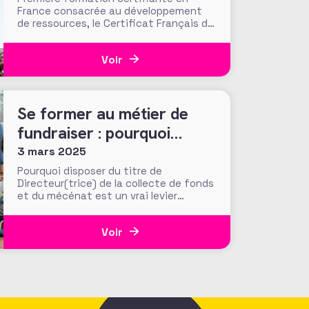
France consacrée au développement
de ressources, le Certificat Français du
Fundraising est une étape clé pour
tout professionnel agissant dans
Voir
l’intérêt général ! Mené en
partenariat avec l’ESSEC Business
School et sa Chaire Philanthropie, le
certificat est un véritable outil de
Se former au métier de
professionnalisation pour vos
stratégies de
fundraiser : pourquoi
obtenir le titre de
3 mars 2025
Directeur/rice de la
Pourquoi disposer du titre de
Directeur(trice) de la collecte de fonds
collecte de fonds ?
et du mécénat est un vrai levier
professionnel ? Le titre de
« Directeur(trice) de la collecte de
Voir
fonds et du mécénat », délivré par
l’Association Française des Fundraisers
(AFF), est le seul titre professionnel en
France spécifiquement dédié à ce