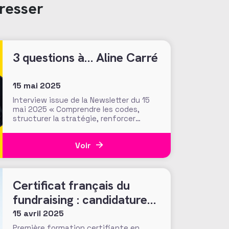
resser
3 questions à… Aline Carré
15 mai 2025
Interview issue de la Newsletter du 15
mai 2025 « Comprendre les codes,
structurer la stratégie, renforcer
l’impact » Déléguée générale de la
Fédération Française de Cardiologie
Voir
(FFC), Aline Carré a rejoint le secteur
associatif après une première carrière
dans le privé. À la tête d’une
organisation qui finance 99 %
Certificat français du
fundraising : candidatures
jusqu’au 31 mai !
15 avril 2025
Première formation certifiante en