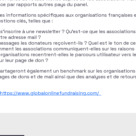
lace par rapports autres pays du panel.
es informations spécifiques aux organisations françaises 
tions clés, telles que :
e s’inscrire à une newsletter ? Qu’est-ce que les associatio
re adresse mail ?
essages les donateurs reçoivent-ils ? Quel est le ton de c
ent les associations communiquent-elles sur les raisons 
ganisations recentrent-elles le parcours utilisateur vers 
r leur page de don ?
artageront également un benchmark sur les organisations 
ges de dons et de mail ainsi que des analyses et de retour
https://www.globalonlinefundraising.com/