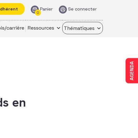
adhérent
Panier
Se connecter
0
is/carrière
Ressources
Thématiques
AGENDA
ds en