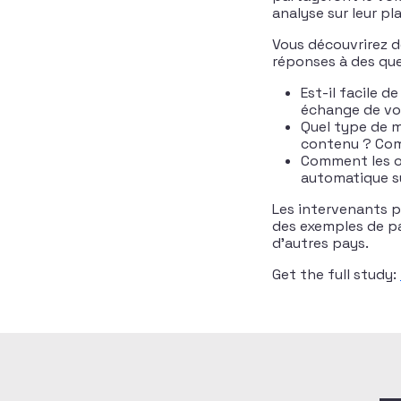
analyse sur leur p
Vous découvrirez d
réponses à des ques
Est-il facile d
échange de vot
Quel type de m
contenu ? Comm
Comment les or
automatique su
Les intervenants p
des exemples de pa
d’autres pays.
Get the full study: