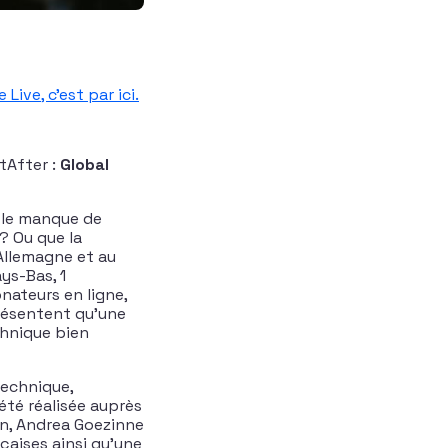
 Live, c’est par ici.
xtAfter :
Global
 le manque de
? Ou que la
 Allemagne et au
ys-Bas, 1
onateurs en ligne,
présentent qu’une
chnique bien
technique,
 été réalisée auprès
, Andrea Goezinne
çaises ainsi qu’une