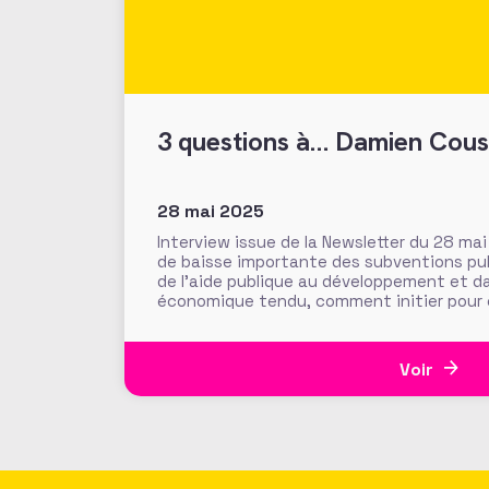
3 questions à… Damien Cous
28 mai 2025
Interview issue de la Newsletter du 28 m
de baisse importante des subventions p
de l’aide publique au développement et d
économique tendu, comment initier pour c
d’autres, ses stratégies de fundraising ?
du développement des fonds privés
Voir