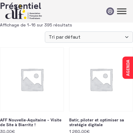
Passer au contenu
Présentiel
Affichage de 1–16 sur 395 résultats
AGENDA
AFF Nouvelle-Aquitaine – Visite
Batir, piloter et optimiser sa
de Site à Biarritz !
stratégie digitale
30,00
€
1 260,00
€