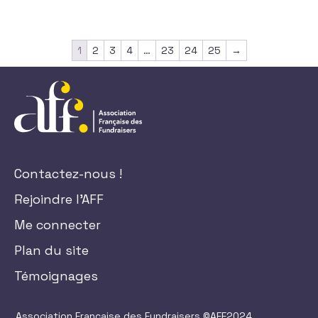
1
2
3
4
…
23
24
25
→
Contactez-nous !
Rejoindre l'AFF
Me connecter
Plan du site
Témoignages
Association Française des Fundraisers ©AFF2024