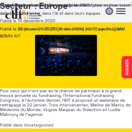
Passer au contenu
Secteur :
Europe
Congrès International du Fundraising : le débrief pour inspirer votre
Étude EFA : face aux défis, les associations européennes investissent
Europe. Les fundraisers face aux défis de 2020.
collecte 2026 !
dans leur fundraising, dans l’IA et dans leurs équipes
Publié le
14 décembre 2020
Publié le
Publié le
29 janvier 2026
18 décembre 2025
(29 janvier 2026)
(18 décembre 2025)
par
Stagiaire COMM
par
Stagiaire
AFF
COMM AFF
AGENDA
Pour ceux qui n’ont pas eu la chance de participer à la grand-
messe annuelle du fundraising, l’International Fundraising
Congress, à l’automne dernier, l’AFF a proposé un webinaire de
rattrapage le 22 janvier. Trois intervenantes, Marine de Matos de
Médecins du Monde, Virginie Maujean du Sidaction et Lucille
Malnoury de l’agence
Publié dans
Uncategorized