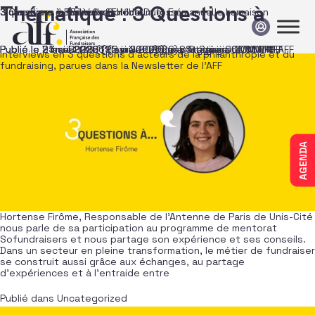
Passer au contenu
Thématique :
3 Questions à
3 Questions à Hortense Firôme
3 questions à… Jonathan Hude-Dufossé
3 questions à… Jérémy Goldbaum et Emmanuelle Lamaison
3 questions à Emilia Sofia
Publié le
Publié le
Publié le
Publié le
21 mai 2026
7 mai 2026
23 avril 2026
9 avril 2026
(11 mai 2026)
(9 avril 2026)
(22 juillet 2026)
(5 mai 2026)
par
par
par
Stagiaire COMM AFF
par
Stagiaire COMM AFF
Stagiaire COMM AFF
Stagiaire COMM AFF
Interviews en 3 questions d’acteurs de la philanthropie et du
fundraising, parues dans la Newsletter de l’AFF
AGENDA
Hortense Firôme, Responsable de l’Antenne de Paris de Unis-Cité
nous parle de sa participation au programme de mentorat
Sofundraisers et nous partage son expérience et ses conseils.
Dans un secteur en pleine transformation, le métier de fundraiser
se construit aussi grâce aux échanges, au partage
d’expériences et à l’entraide entre
Publié dans
Uncategorized