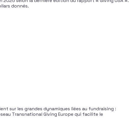
n 2025 selon la dernière édition du rapport « Giving USA ».
ollars donnés.
evient sur les grandes dynamiques liées au fundraising :
seau Transnational Giving Europe qui facilite le