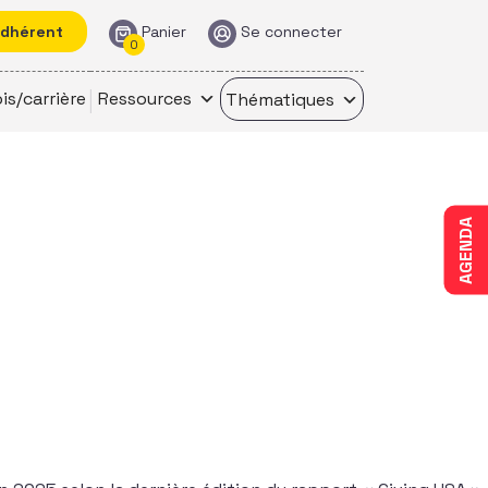
adhérent
Panier
Se connecter
0
is/carrière
Ressources
Thématiques
AGENDA