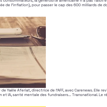
es consommateurs, la générosité américaine n’a pas faibli e
e de l’inflation), pour passer le cap des 600 milliards de d
w de Yaële Aferiat, directrice de l’AFF, avec Carenews. Elle r
 et IA, santé mentale des fundraisers… Transnational. Le ré