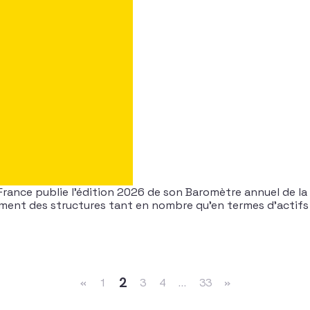
France publie l’édition 2026 de son Baromètre annuel de la
ement des structures tant en nombre qu’en termes d’actifs
2
«
1
3
4
…
33
»