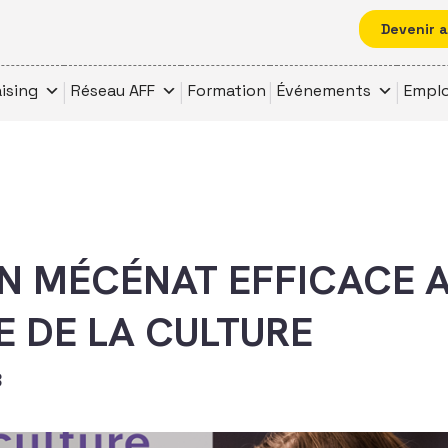
Devenir 
ising
Réseau AFF
Formation
Événements
Emplo
N MÉCÉNAT EFFICACE 
E DE LA CULTURE
8