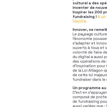
culturel a des sp
inventer de nouve
Inspirer les 200 p
fundraising !
A un
inscrire.
Innover, se remett
Le paysage culturel
l’économie poussent
s’adapter et innove
ouverts à tous et v
volonté de faire d
du digital a aussi
des opérations de
d’inspiration pour 
de la Loi Aillagon
de cette loi majeur
fundraiser dans le 
Un programme au 
C’est en s’appuyant
composé de profes
de fundraising pou
aussi variées que :