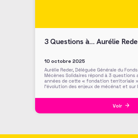
3 Questions à… Aurélie Rede
10 octobre 2025
Aurélie Reder, Déléguée Générale du Fonds
Mécènes Solidaires répond à 3 questions 
années de cette « fondation territoriale 
l’évolution des enjeux de mécénat et sur le
Sept ans, l’âge de raison ? Aurélie Reder,
Fonds de
Voir