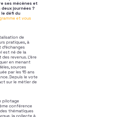
cre ses mécènes et
s deux journées ?
le défi du
rogramme et vous
talisation de
rs pratiques, à
et d’échanges
l est né de la
 des revenus. L’ère
arquer en menant
èles, sources
uée par les 15 ans
nce. Depuis le vote
ct sur le métier de
e pilotage
 9ème conférence
r des thématiques
rque, la collecte à