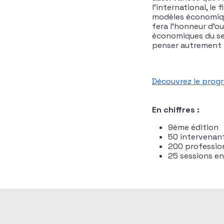
l’international, le
modèles économiqu
fera l’honneur d’o
économiques du se
penser autrement l
Découvrez le prog
En chiffres :
9ème édition
50 intervenant
200 profession
25 sessions en