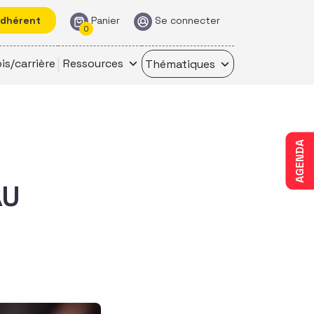
adhérent
Panier
Se connecter
0
is/carrière
Ressources
Thématiques
AGENDA
AU