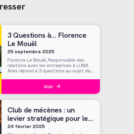
resser
3 Questions à… Florence
Le Mouël
25 septembre 2025
Florence Le Mouël, Responsable des
relations avec les entreprises à LUMA
Arles répond à 3 questions au sujet des
enjeux du mécénat dans la culture
entre hybridation, territoires et
Voir
fidélisation. Après un riche parcours
dans le mécénat culturel, et un
passage par le mécénat
environnemental, Florence Le Mouël a
Club de mécènes : un
rejoint
levier stratégique pour le
fundraising culturel
24 février 2025